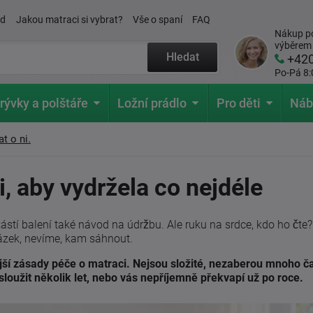
ád
Jakou matraci si vybrat?
Vše o spaní
FAQ
Nákup po
výběrem
Hledat
+42
Po-Pá 8:
rývky a polštáře
Ložní prádlo
Pro děti
Náb
t o ni.
, aby vydržela co nejdéle
ástí balení také návod na údržbu. Ale ruku na srdce, kdo ho čte?
tázek, nevíme, kam sáhnout.
tější zásady péče o matraci. Nejsou složité, nezaberou mnoho č
oužit několik let, nebo vás nepříjemně překvapí už po roce.