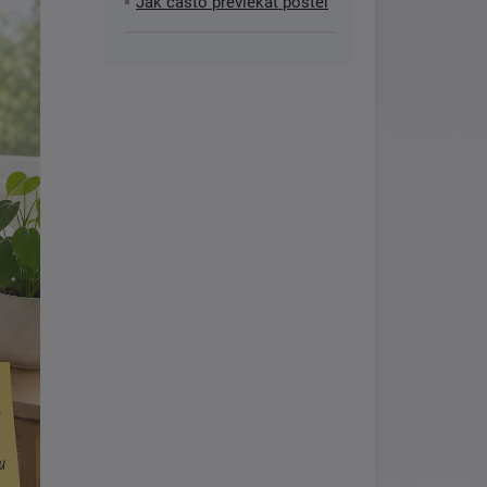
Jak často převlékat postel