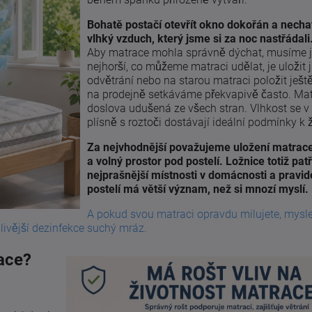
Bohatě postačí otevřít okno dokořán a nechat
vlhký vzduch, který jsme si za noc nastřádali
Aby matrace mohla správně dýchat, musíme jí
nejhorší, co můžeme matraci udělat, je uložit 
odvětrání nebo na starou matraci položit ještě
na prodejně setkáváme překvapivě často. Mat
doslova udušená ze všech stran. Vlhkost se v
plísně s roztoči dostávají ideální podmínky k ž
Za nejvhodnější považujeme uložení matrace
a volný prostor pod postelí. Ložnice totiž pat
nejprašnější místnosti v domácnosti a pravid
postelí má větší význam, než si mnozí myslí.
A pokud svou matraci opravdu milujete, mysle
livější dezinfekce suchý mráz.
race?