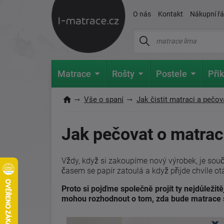
O nás
Kontakt
Nákupní ř
Matrace
Rošty
Postele
Přik
Vše o spaní
Jak čistit matraci a pečova
Jak pečovat o matraci
Vždy, když si zakoupíme nový výrobek, je souč
časem se papír zatoulá a když přijde chvíle o
Proto si pojďme společně projít ty nejdůleži
mohou rozhodnout o tom, zda bude matrace sl