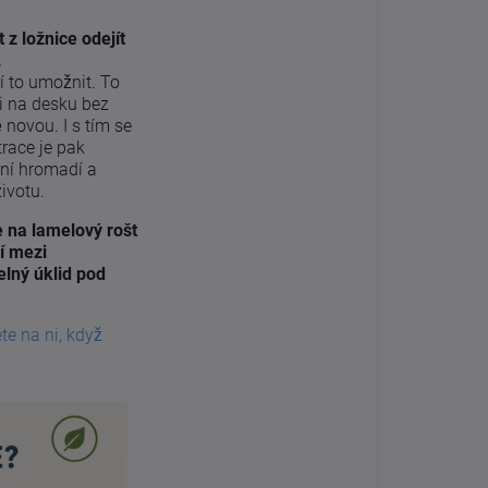
 z ložnice odejít
.
 to umožnit. To
ji na desku bez
 novou. I s tím se
race je pak
 ní hromadí a
ivotu.
 na lamelový rošt
ří mezi
elný úklid pod
te na ni, když