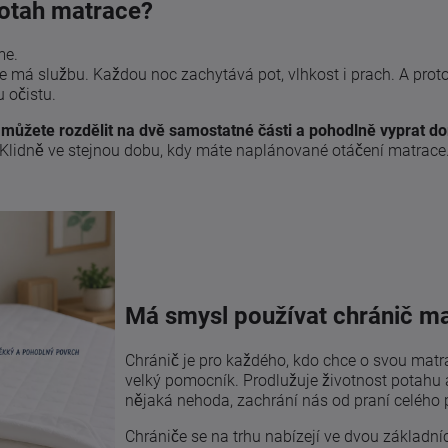
 potah matrace?
me.
má službu. Každou noc zachytává pot, vlhkost i prach. A proto
 očistu.
ý
můžete rozdělit na dvě samostatné části a pohodlně vyprat d
a. Klidně ve stejnou dobu, kdy máte naplánované otáčení matrac
Má smysl používat chránič m
Chránič je pro každého, kdo chce o svou matr
velký pomocník. Prodlužuje životnost potahu 
nějaká nehoda, zachrání nás od praní celého 
Chrániče se na trhu nabízejí ve dvou základní