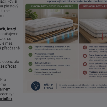
ci, kdy si
 na plastový
tku se
lmi
ošt, který
oručujeme
race se
uje mezi
vá předčasně
 oporu, ale
že předat
Pro
orné
 rámem.
jeden typ
ortoflex
.