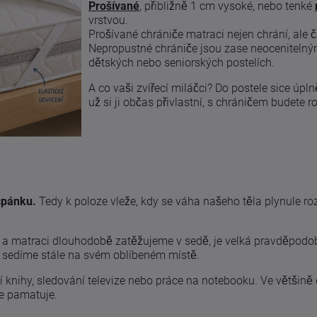
Prošívané
, přibližně 1 cm vysoké, nebo tenké
vrstvou.
Prošívané chrániče matraci nejen chrání, ale ča
Nepropustné chrániče jsou zase neocenitel
dětských nebo seniorských postelích.
A co vaši zvířecí miláčci? Do postele sice úpln
už si ji občas přivlastní, s chráničem budete r
spánku.
Tedy k poloze vleže, kdy se váha našeho těla plynule ro
 matraci dlouhodobě zatěžujeme v sedě, je velká pravděpodob
 sedíme stále na svém oblíbeném místě.
ní knihy, sledování televize nebo práce na notebooku. Ve většině
ře pamatuje.