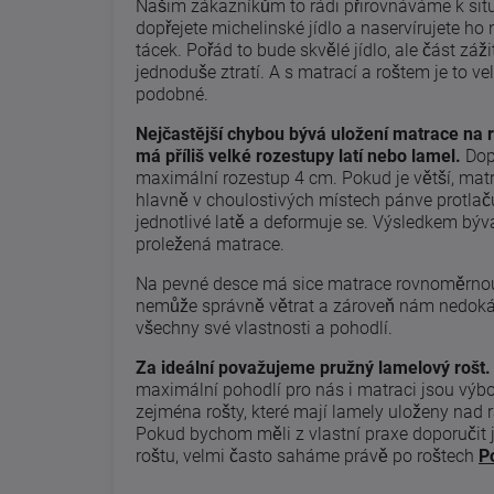
Našim zákazníkům to rádi přirovnáváme k situa
dopřejete michelinské jídlo a naservírujete ho
tácek. Pořád to bude skvělé jídlo, ale část záži
jednoduše ztratí. A s matrací a roštem je to ve
podobné.
Nejčastější chybou bývá uložení matrace na r
má příliš velké rozestupy latí nebo lamel.
Dop
maximální rozestup 4 cm. Pokud je větší, mat
hlavně v choulostivých místech pánve protlač
jednotlivé latě a deformuje se. Výsledkem bý
proležená matrace.
Na pevné desce má sice matrace rovnoměrnou
nemůže správně větrat a zároveň nám nedoká
všechny své vlastnosti a pohodlí.
Za ideální považujeme pružný lamelový rošt.
maximální pohodlí pro nás i matraci jsou výb
zejména rošty, které mají lamely uloženy nad
Pokud bychom měli z vlastní praxe doporučit 
roštu, velmi často saháme právě po roštech
P