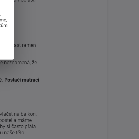
.
eme,
atům
pal. Oblast ramen
ale neznamená, že
bě.
Postačí matraci
vláčet na balkon.
 postel a máme
by si často přála
ou naše tělo