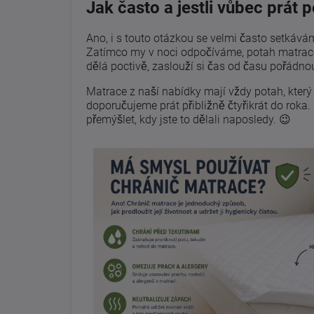
Jak často a jestli vůbec prát
Ano, i s touto otázkou se velmi často setkává
Zatímco my v noci odpočíváme, potah matrace 
dělá poctivě, zaslouží si čas od času pořádnou
Matrace z naší nabídky mají vždy potah, kter
doporučujeme prát přibližně čtyřikrát do rok
přemýšlet, kdy jste to dělali naposledy. 😉