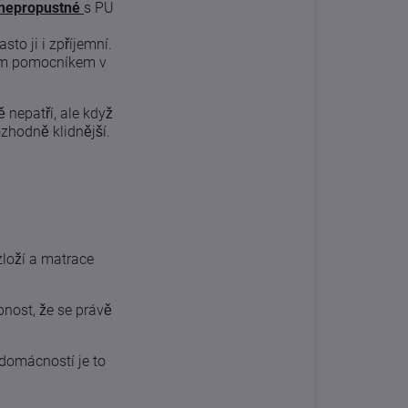
nepropustné
s PU
sto ji i zpříjemní.
ným pomocníkem v
ě nepatří, ale když
ozhodně klidnější.
zloží a matrace
nost, že se právě
 domácností je to