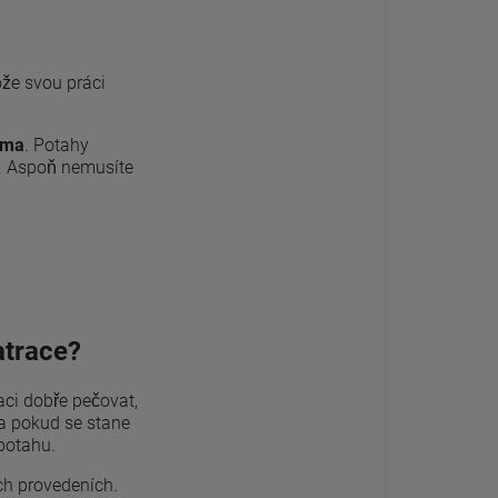
že svou práci
oma
. Potahy
e. Aspoň nemusíte
atrace?
aci dobře pečovat,
a pokud se stane
potahu.
ch provedeních.