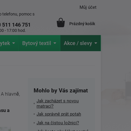
Můj účet
 telefonu, pomoc s
Prázdný košík
0
511 146 751
00 - 17:00 hod.
ytek
Bytový textil
Akce / slevy
Mohlo by Vás zajímat
 A hlavně,
Jak zacházet s novou
matrací?
asu a
Jak správně prát potah
Jak na čistou ložnici?