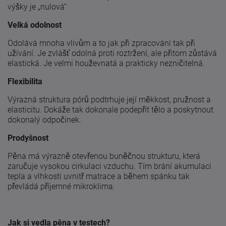
výšky je „nulová“
Velká odolnost
Odolává mnoha vlivům a to jak při zpracování tak při
užívání. Je zvlášť odolná proti roztržení, ale přitom zůstává
elastická. Je velmi houževnatá a prakticky nezničitelná.
Flexibilita
Výrazná struktura pórů podtrhuje její měkkost, pružnost a
elasticitu. Dokáže tak dokonale podepřít tělo a poskytnout
dokonalý odpočinek.
Prodyšnost
Pěna má výrazně otevřenou buněčnou strukturu, která
zaručuje vysokou cirkulaci vzduchu. Tím brání akumulaci
tepla a vlhkosti uvnitř matrace a během spánku tak
převládá příjemné mikroklima.
Jak si vedla pěna v testech?