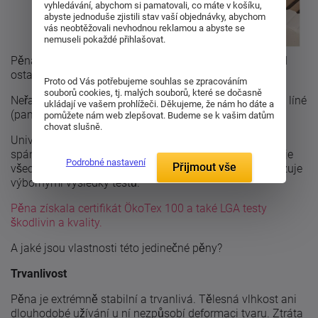
vyhledávání, abychom si pamatovali, co máte v košíku,
abyste jednoduše zjistili stav vaší objednávky, abychom
vás neobtěžovali nevhodnou reklamou a abyste se
nemuseli pokaždé přihlašovat.
Pěna Xdura je jedinečným materiálem, který vyniká nad
ostatní materiály.
Proto od Vás potřebujeme souhlas se zpracováním
souborů cookies, tj. malých souborů, které se dočasně
Neřadí se tak ani mezi studené HR pěny, standardní ani líné
ukládají ve vašem prohlížeči. Děkujeme, že nám ho dáte a
(paměťové) pěny.
pomůžete nám web zlepšovat. Budeme se k vašim datům
chovat slušně.
Univerzální měkká pěna, která je vhodná pro pohodlný
spánek a to bez přehřívání nebo pocení. Pěna kombinuje
Podrobné nastavení
Přijmout vše
všechny vlastnosti moderních pěn a svou kvalitu dokazuje
výbornými výsledky testů.
Pěna získala certifikát ÖkoTex 100 a také LGA testy
škodlivin a kvality.
A jaké jsou vlastnosti této jedinečné pěny?
Trvanlivost
Pěna je extrémně stabilní a trvanlivá. Tělesná vlhkost ani
dlouhodobé užívání u ní nezpůsobí deformaci tvaru. Ztráta