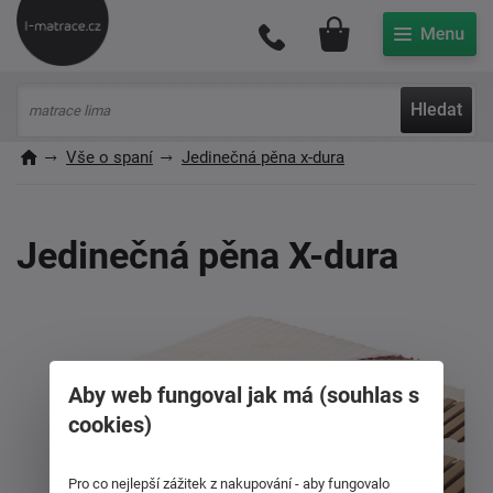
Můj účet
Hledat
Vše o spaní
Jedinečná pěna x-dura
Jedinečná pěna X-dura
Aby web fungoval jak má (souhlas s
cookies)
Pro co nejlepší zážitek z nakupování - aby fungovalo