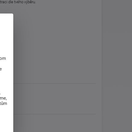
atraci dle tvého výběru.
hom
e
.
eme,
atům