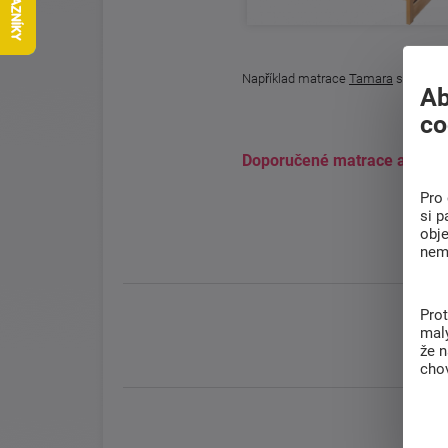
Například matrace
Tamara
s postelí
Ab
co
Doporučené matrace a poste
Pro 
si p
obj
nem
Pro
malý
že 
chov