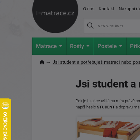
O nás
Kontakt
Nákupní ř
Matrace
Rošty
Postele
Přik
Jsi student a potřebuješ matraci nebo pos
Jsi student 
Pak je tu akce ušitá na míru právě p
napiš heslo
STUDENT
a dopravu má