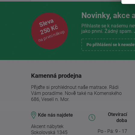
Novinky, akce a
Sleva
Přihlaste se k našemu ne
250 Kč
jako první. Žádný spam. 
na první nákup
Po přihlášení se k newsl
Kamenná prodejna
Přijďte si prohlédnout naše matrace. Rádi
Vám poradíme. Nově také na Komenského
686, Veselí n. Mor.
Otevírací
Kde nás najdete
doba
Akcent nábytek
Po - Pá: 9 - 17
Sokolovská 1345