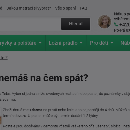
ád
Jakou matraci si vybrat?
Vše o spaní
FAQ
Nákup po
výběrem
Hledat
+42
Po-Pá 8:
rývky a polštáře
Ložní prádlo
Pro děti
Náb
tel?
a nemáš na čem spát?
ro Tebe. Vyber si jednu z níže uvedených matrací nebo postel,
do poznámky v
obj
š zdarma.
Zboží doručíme
zdarma
na privát nebo kolej a to nejpozději do 4 dnů. Můžeš si
termín dovozu. U postelí může být termín dodání 1-2 týdny.
Postele jsou dodávány v demontu včetně veškerého příslušenství, složit ji nez