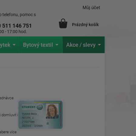
Můj účet
 telefonu, pomoc s
Prázdný košík
0
511 146 751
00 - 17:00 hod.
ytek
Bytový textil
Akce / slevy
ednávce
 domluvit i
abere více