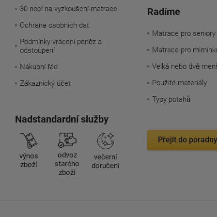
30 nocí na vyzkoušení matrace
Radíme
Ochrana osobních dat
Matrace pro seniory
Podmínky vrácení peněz a
Matrace pro mimink
odstoupení
Velká nebo dvě men
Nákupní řád
Použité materiály
Zákaznický účet
Typy potahů
Nadstandardní služby
Přejít do poradn
odvoz
výnos
večerní
starého
zboží
doručení
zboží