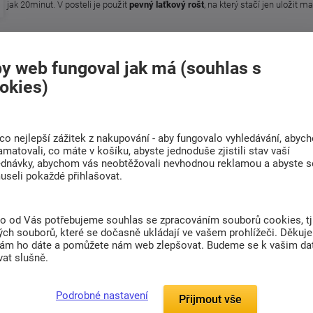
jak 20minut. V posteli je použit
pevný laťkový rošt
, na který stačí jen uložit m
Thorsten
s nízkým čelem za skvělou cenu.
y web fungoval jak má (souhlas s
okies)
le
co nejlepší zážitek z nakupování - aby fungovalo vyhledávání, abyc
amatovali, co máte v košíku, abyste jednoduše zjistili stav vaší
ednávky, abychom vás neobtěžovali nevhodnou reklamou a abyste s
useli pokaždé přihlašovat.
Líbil se vám článek? Sdílejte ho s přáteli
to od Vás potřebujeme souhlas se zpracováním souborů cookies, tj
ch souborů, které se dočasně ukládají ve vašem prohlížeči. Děkuj
nám ho dáte a pomůžete nám web zlepšovat. Budeme se k vašim d
at slušně.
Podrobné nastavení
Přijmout vše