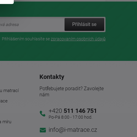
Přihlásit se
Přihlášením souhlasíte se
zpracovaním osobních údajů
Kontakty
Potřebujete poradit? Zavolejte
u matrací
nám
race
+420
511 146 751
Po-Pá 8:00 - 17:00 hod.
a míru
info@i-matrace.cz