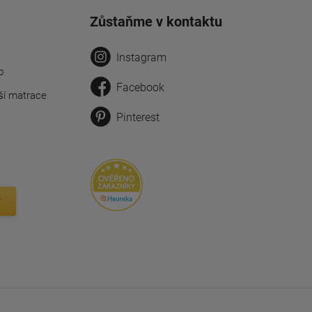
Zůstaňme v kontaktu
Instagram
o
Facebook
ší matrace
Pinterest
y