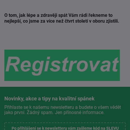
O tom, jak lépe a zdravěji spát Vám rádi řekneme to
nejlepší, co jsme za více než čtvrt století v oboru zjistili.
Novinky, akce a tipy na kvalitní spánek
Přihlaste se k našemu newsletteru a budete o všem vědět
jako první. Žádný spam. Jen přínosné informace.
Po přihlášení se k newsletteru vám zašleme kód na SLEVU