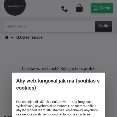
Můj účet
Hledat
KLUB i-matrace
Líbil se vám článek? Sdílejte ho s přáteli
Aby web fungoval jak má (souhlas s
cookies)
Pro co nejlepší zážitek z nakupování - aby fungovalo
vyhledávání, abychom si pamatovali, co máte v košíku,
abyste jednoduše zjistili stav vaší objednávky, abychom
vás neobtěžovali nevhodnou reklamou a abyste se