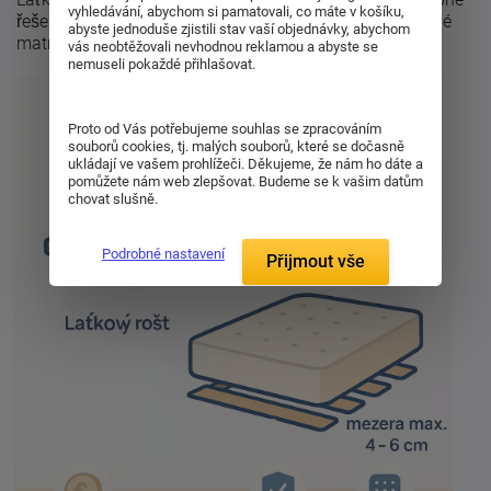
vyhledávání, abychom si pamatovali, co máte v košíku,
řešení, které se hodí zejména pro pěnové nebo pružinové
abyste jednoduše zjistili stav vaší objednávky, abychom
matrace s vyšším jádrem.
vás neobtěžovali nevhodnou reklamou a abyste se
nemuseli pokaždé přihlašovat.
Proto od Vás potřebujeme souhlas se zpracováním
souborů cookies, tj. malých souborů, které se dočasně
ukládají ve vašem prohlížeči. Děkujeme, že nám ho dáte a
pomůžete nám web zlepšovat. Budeme se k vašim datům
chovat slušně.
Podrobné nastavení
Přijmout vše