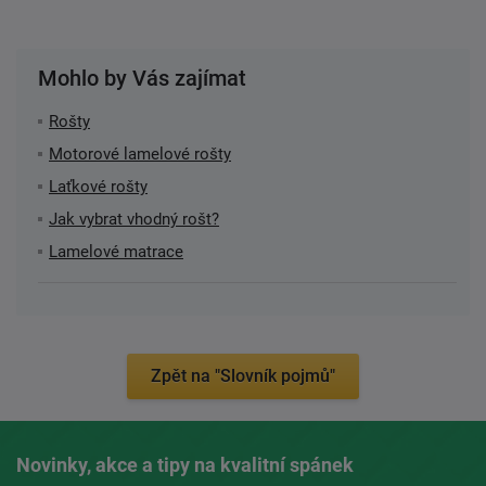
Mohlo by Vás zajímat
Rošty
Motorové lamelové rošty
Laťkové rošty
Jak vybrat vhodný rošt?
Lamelové matrace
Zpět na "Slovník pojmů"
Novinky, akce a tipy na kvalitní spánek