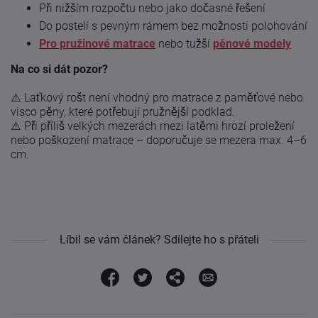
Při nižším rozpočtu nebo jako dočasné řešení
Do postelí s pevným rámem bez možnosti polohování
Pro pružinové matrace
nebo tužší
pěnové modely
Na co si dát pozor?
⚠️ Laťkový rošt není vhodný pro matrace z paměťové nebo
visco pěny, které potřebují pružnější podklad.
⚠️ Při příliš velkých mezerách mezi latěmi hrozí proležení
nebo poškození matrace – doporučuje se mezera max. 4–6
cm.
Líbil se vám článek? Sdílejte ho s přáteli