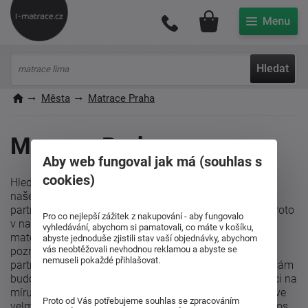
Můj účet
Hledat
Města
Matrace Praha
Matrace Praha
Aby web fungoval jak má (souhlas s
cookies)
Hledáte kvalitní a cenově dostupné matrace v Praze? V
našem e-shopu pro vás máme připraveny zdravotní,
partnerské i levné matrace. Velmi dbáme na kvalitu a proto
Pro co nejlepší zážitek z nakupování - aby fungovalo
v našem sortimentu najdete jen matrace z nejlepších
vyhledávání, abychom si pamatovali, co máte v košíku,
materiálů, vyráběné s ohledem na nejnovější vědecké
abyste jednoduše zjistili stav vaší objednávky, abychom
vás neobtěžovali nevhodnou reklamou a abyste se
poznatky (ortopedické matrace, matrace pro alergiky,
nemuseli pokaždé přihlašovat.
partnerské matrace, antidekubitní matrace, atd.), které vám
budou perfektně sloužit dlouhá léta. Potřebujete matraci na
míru, přesně podle vašich požadavků? Ozvěte se nám, ve
Proto od Vás potřebujeme souhlas se zpracováním
velmi krátkém čase vám je dodáme. Zajistíme vám výnos