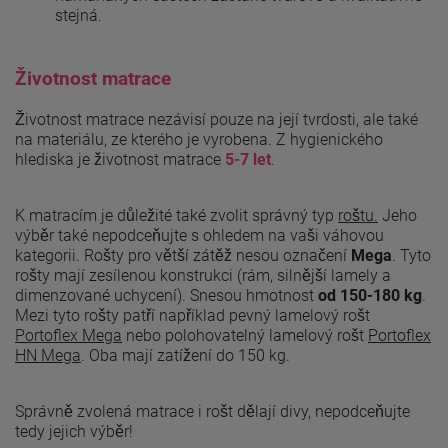
stejná.
Životnost matrace
Životnost matrace nezávisí pouze na její tvrdosti, ale také
na materiálu, ze kterého je vyrobena. Z hygienického
hlediska je životnost matrace
5-7 let
.
K matracím je důležité také zvolit správný typ
roštu.
Jeho
výběr také nepodceňujte s ohledem na vaši váhovou
kategorii. Rošty pro větší zátěž nesou označení
Mega
. Tyto
rošty mají zesílenou konstrukci (rám, silnější lamely a
dimenzované uchycení). Snesou hmotnost
od 150-180 kg
.
Mezi tyto rošty patří například pevný lamelový rošt
Portoflex Mega
nebo polohovatelný lamelový rošt
Portoflex
HN Mega
. Oba mají zatížení do 150 kg.
Správně zvolená matrace i rošt dělají divy, nepodceňujte
tedy jejich výběr!