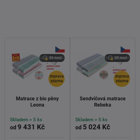
30 nocí
30 nocí
doprava
doprava
zdarma
zdarma
Matrace z bio pěny
Sendvičová matrace
Leona
Rebeka
Skladem > 5 ks
Skladem > 5 ks
9 431 Kč
5 024 Kč
od
od