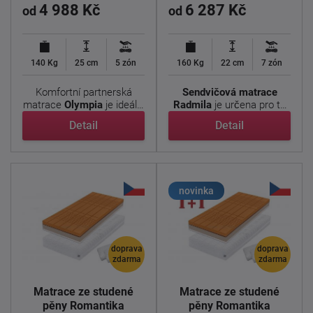
4 988 Kč
6 287 Kč
od
od
140 Kg
25 cm
5 zón
160 Kg
22 cm
7 zón
Komfortní partnerská
Sendvičová matrace
matrace
Olympia
je ideální
Radmila
je určena pro ty,
volbou pro ty, ...
kteří hledají ...
Detail
Detail
novinka
doprava
doprava
zdarma
zdarma
Matrace ze studené
Matrace ze studené
pěny Romantika
pěny Romantika