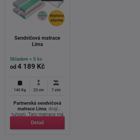
doprava
zdarma
Sendvičová matrace
Lima
Skladem > 5 ks
4 189 Kč
od
140 Kg
23 cm
7 zón
Partnerská sendvičová
matrace Lima
, dvojí
tuhosti. Tato matrace má
...
Detail