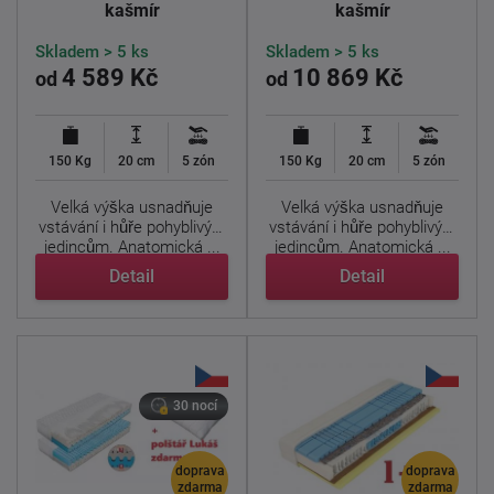
kašmír
kašmír
Skladem > 5 ks
Skladem > 5 ks
4 589 Kč
10 869 Kč
od
od
150 Kg
20 cm
5 zón
150 Kg
20 cm
5 zón
Velká výška usnadňuje
Velká výška usnadňuje
vstávání i hůře pohyblivým
vstávání i hůře pohyblivým
jedincům. Anatomická ...
jedincům. Anatomická ...
Detail
Detail
30 nocí
doprava
doprava
zdarma
zdarma