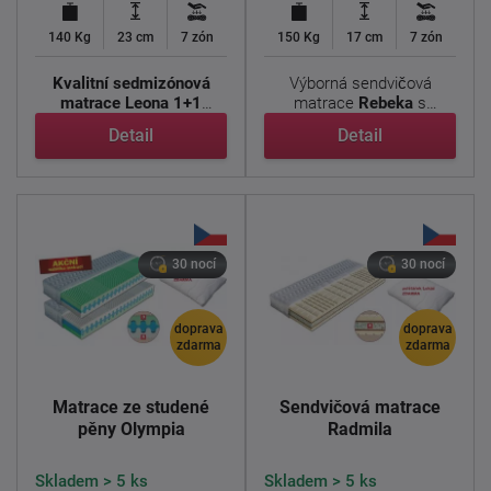
140 Kg
23 cm
7 zón
150 Kg
17 cm
7 zón
Kvalitní sedmizónová
Výborná sendvičová
matrace Leona 1+1
matrace
Rebeka
s
zdarma
, jejíž střed je ...
vynikajícími ortopedickými
Detail
Detail
...
30 nocí
30 nocí
doprava
doprava
zdarma
zdarma
Matrace ze studené
Sendvičová matrace
pěny Olympia
Radmila
Skladem > 5 ks
Skladem > 5 ks