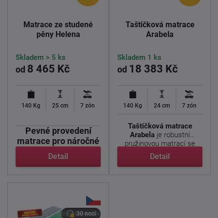
Matrace ze studené
Taštičková matrace
pěny Helena
Arabela
Skladem > 5 ks
Skladem 1 ks
8 465 Kč
18 383 Kč
od
od
140 Kg
25 cm
7 zón
140 Kg
24 cm
7 zón
Taštičková matrace
Pevné provedení
Arabela
je robustní
matrace pro náročné
pružinovou matrací se
Helena.
systémem ...
Detail
Detail
Helena je bytelná ...
30 nocí