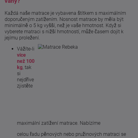
váhy?
Každá naše matrace je vybavena štítkem s maximálním
doporučeným zatížením. Nosnost matrace by měla být
minimálně o 5 kg vyšší, než je vaše hmotnost. Když si
vyberete matraci s nižší hmotností, může časem dojít k
jejímu proležení.
Vážíte-li
více
než 100
kg
, tak
si
nejdříve
zjistěte
maximální zatížení matrace. Nabízíme
celou řadu pěnových nebo pružinových matraci se