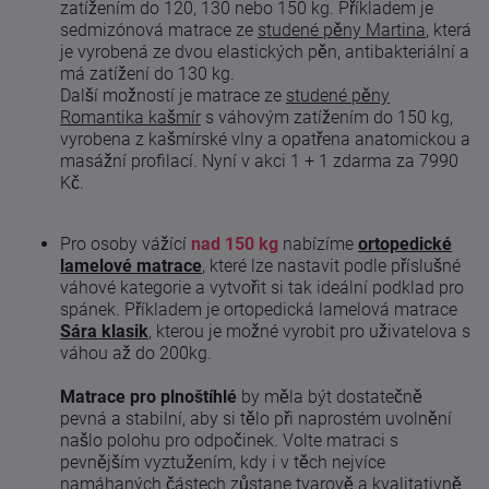
zatížením do 120, 130 nebo 150 kg. Příkladem je
sedmizónová matrace ze
studené pěny Martina
, která
je vyrobená ze dvou elastických pěn, antibakteriální a
má zatížení do 130 kg.
Další možností je matrace ze
studené pěny
Romantika kašmír
s váhovým zatížením do 150 kg,
vyrobena z kašmírské vlny a opatřena anatomickou a
masážní profilací. Nyní v akci 1 + 1 zdarma za 7990
Kč.
Pro osoby vážící
nad 150 kg
nabízíme
ortopedické
lamelové matrace
, které lze nastavit podle příslušné
váhové kategorie a vytvořit si tak ideální podklad pro
spánek. Příkladem je ortopedická lamelová matrace
Sára klasik
, kterou je možné vyrobit pro uživatelova s
váhou až do 200kg.
Matrace pro plnoštíhlé
by měla být dostatečně
pevná a stabilní, aby si tělo při naprostém uvolnění
našlo polohu pro odpočinek. Volte matraci s
pevnějším vyztužením, kdy i v těch nejvíce
namáhaných částech zůstane tvarově a kvalitativně