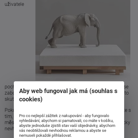
uživatele
pochopitelně znamená také
vyšší tlak na matraci
, tělo se
Aby web fungoval jak má (souhlas s
zaboří do hloubkya tím si vytvaruje vlastní formu. Na tuto
cookies)
skutečnost při výběru
nové matrace
nezapomínejte.
Pokud dáte přednost levné a měkčí matraci, tak počítejte s
tím, že se s ní za krátký čas rozloučíte. Během několika
Pro co nejlepší zážitek z nakupování - aby fungovalo
vyhledávání, abychom si pamatovali, co máte v košíku,
měsíců se totiž taková matrace stane pro Vás ortopedicky
abyste jednoduše zjistili stav vaší objednávky, abychom
nevhodnou a z toho důvodu také nepouživatelnou.
vás neobtěžovali nevhodnou reklamou a abyste se
nemuseli pokaždé přihlašovat.