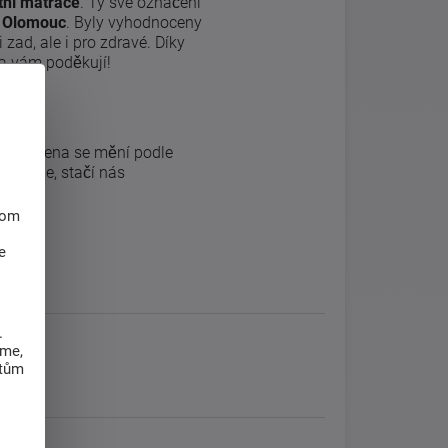
tní matrace
. Ty své označení
i Olomouc
. Byly vyhodnoceny
zad, ale i pro zdravé. Díky
a vám poděkují!
ání a cena se mění podle
aceníme, stačí nás
hom
e
.
eme,
atům