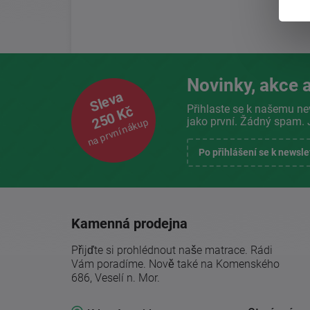
Novinky, akce a
Sleva
Přihlaste se k našemu ne
250 Kč
jako první. Žádný spam. 
na první nákup
Po přihlášení se k newsl
Kamenná prodejna
Přijďte si prohlédnout naše matrace. Rádi
Vám poradíme. Nově také na Komenského
686, Veselí n. Mor.