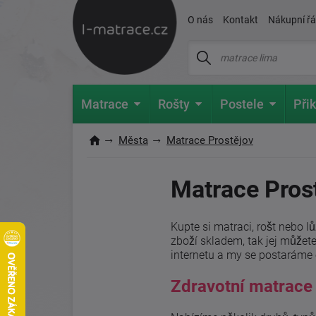
O nás
Kontakt
Nákupní ř
Matrace
Rošty
Postele
Přik
Města
Matrace Prostějov
Matrace Pros
Kupte si matraci, rošt nebo 
zboží skladem, tak jej můžet
internetu a my se postaráme 
Zdravotní matrace