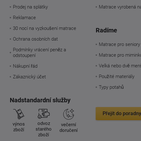
Prodej na splátky
Matrace vyrobená n
Reklamace
30 nocí na vyzkoušení matrace
Radíme
Ochrana osobních dat
Matrace pro seniory
Podmínky vrácení peněz a
Matrace pro mimink
odstoupení
Velká nebo dvě men
Nákupní řád
Použité materiály
Zákaznický účet
Typy potahů
Nadstandardní služby
Přejít do poradn
odvoz
výnos
večerní
starého
zboží
doručení
zboží