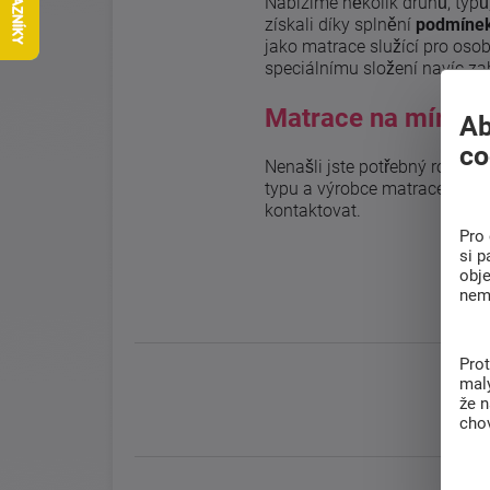
Nabízíme několik druhů, typů
získali díky splnění
podmínek
jako matrace služící pro osob
speciálnímu složení navíc za
Matrace na míru P
Ab
co
Nenašli jste potřebný rozmě
typu a výrobce matrace. Stan
kontaktovat.
Pro 
si p
obj
nem
Pro
malý
že 
chov