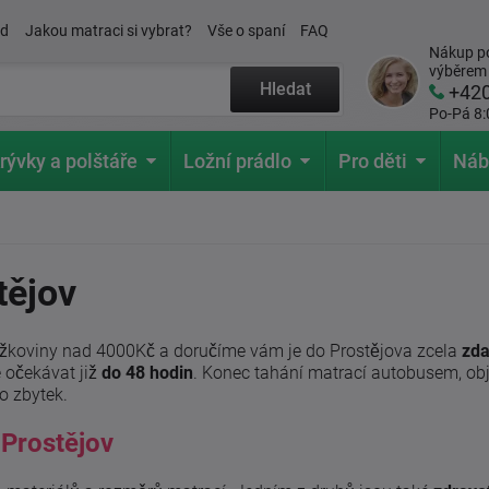
ád
Jakou matraci si vybrat?
Vše o spaní
FAQ
Nákup po
výběrem
Hledat
+42
Po-Pá 8:
rývky a polštáře
Ložní prádlo
Pro děti
Náb
tějov
lůžkoviny nad 4000Kč a doručíme vám je do Prostějova zcela
zda
e očekávat již
do 48 hodin
. Konec tahání matrací autobusem, obj
o zbytek.
 Prostějov