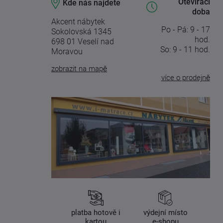
Otevírací
Kde nás najdete
doba
Akcent nábytek
Po - Pá: 9 - 17
Sokolovská 1345
hod.
698 01 Veselí nad
So: 9 - 11 hod.
Moravou
zobrazit na mapě
více o prodejně
platba hotově i
výdejní místo
kartou
e-shopu