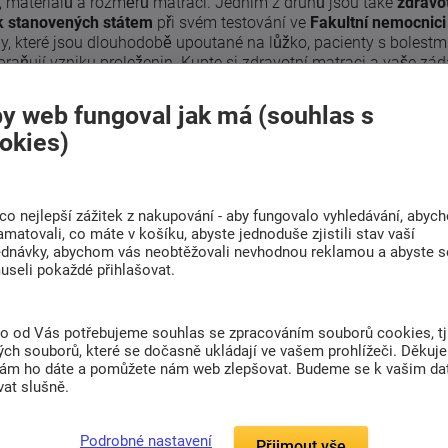
, materiálů a rozměrů matrací. Jedním z druhů jsou také
zdravo
 stanovených státem
při svém testování ve
Fakultní nemocnic
y, které jsou dlouhodobě upoutané na lůžko, pacienty s bolestmi 
braňují vzniku proleženin. Kupte si
zdravotní matraci
a vaše zád
rostějov
y web fungoval jak má (souhlas s
okies)
r matrace? Nezoufejte, vyrobíme vám
matraci na míru
. Doba dod
dartní doba dodání je většinou
od 4 - 14 dnů
. Rádi vám zboží n
co nejlepší zážitek z nakupování - aby fungovalo vyhledávání, abyc
amatovali, co máte v košíku, abyste jednoduše zjistili stav vaší
ednávky, abychom vás neobtěžovali nevhodnou reklamou a abyste s
useli pokaždé přihlašovat.
Líbil se vám článek? Sdílejte ho s přáteli
to od Vás potřebujeme souhlas se zpracováním souborů cookies, tj
ch souborů, které se dočasně ukládají ve vašem prohlížeči. Děkuj
nám ho dáte a pomůžete nám web zlepšovat. Budeme se k vašim d
at slušně.
Podrobné nastavení
Přijmout vše