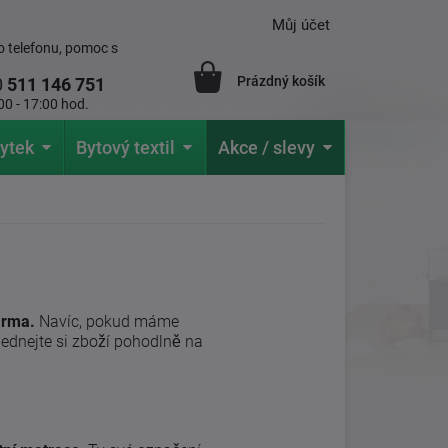
Můj účet
 telefonu, pomoc s
Prázdný košík
0
511 146 751
00 - 17:00 hod.
ytek
Bytový textil
Akce / slevy
rma.
Navíc, pokud máme
ednejte si zboží pohodlně na