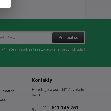
Přihlásit se
Přihlášením souhlasíte se
zpracovaním osobních údajů
Kontakty
Potřebujete poradit? Zavolejte
u matrací
nám
race
+420
511 146 751