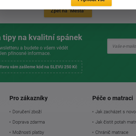
Zpět na "Města"
 tipy na kvalitní spánek
wsletteru a budete o všem vědět
Jen přínosné informace.
etteru vám zašleme kód na SLEVU 250 Kč
Pro zákazníky
Péče o matraci
Doručení zboží
Jak zacházet s novo
Doprava zdarma
Jak čistit potah mat
Možnosti platby
Chránič matrace