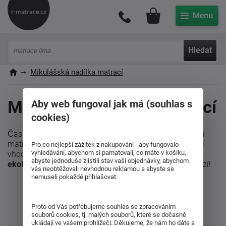
Můj účet
Hledat
Mikulášská nadílka matrací
Mikulášská nadílka matrací
Aby web fungoval jak má (souhlas s
cookies)
Čas nadílek se blíží. A nevyhnul se ani českému výrobci
matrací, který na trh přináší s
antibakteriální
novinkami
Pro co nejlepší zážitek z nakupování - aby fungovalo
vyhledávání, abychom si pamatovali, co máte v košíku,
vhodnými pro
alergiky a astmatiky
. Zároveň používá
abyste jednoduše zjistili stav vaší objednávky, abychom
ekologické lepen
í - lepidlo na vodní bázi. A tady přichází!
vás neobtěžovali nevhodnou reklamou a abyste se
nemuseli pokaždé přihlašovat.
Proto od Vás potřebujeme souhlas se zpracováním
souborů cookies, tj. malých souborů, které se dočasně
ukládají ve vašem prohlížeči. Děkujeme, že nám ho dáte a
Líbil se vám článek? Sdílejte ho s přáteli