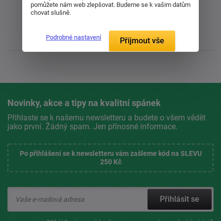
pomůžete nám web zlepšovat. Budeme se k vašim datům
chovat slušně.
Podrobné nastavení
Přijmout vše
Novinky, akce a tipy na kvalitní spánek
Přihlaste se k našemu newsletteru a budete o všem vědět
jako první. Žádný spam. Jen přínosné informace.
Po přihlášení se k newsletteru vám zašleme kód na SLEVU
250 Kč
Přihlásit se