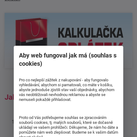
Aby web fungoval jak má (souhlas s
cookies)
Pro co nejlepší zážitek z nakupování - aby fungovalo
vyhledávání, abychom si pamatovali, co máte v košíku,
abyste jednoduše zjistili stav vaší objednávky, abychom
vás neobtěžovali nevhodnou reklamou a abyste se
Jak na to?
nemuseli pokaždé přihlašovat.
Proto od Vás potřebujeme souhlas se zpracováním
Do košíku si vložíte zboží, o které máte zájem
souborů cookies, tj. malých souborů, které se dočasně
ukládají ve vašem prohlížeči. Děkujeme, že nám ho dáte a
pomůžete nám web zlepšovat. Budeme se k vašim datům