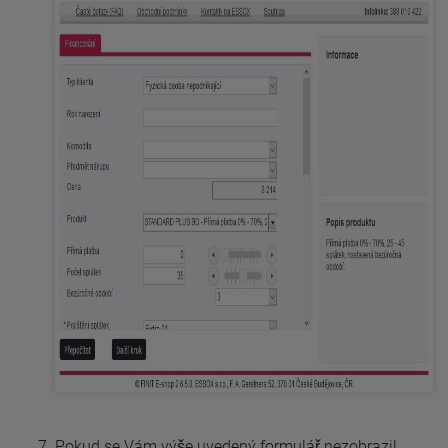
Pokud se Vám výše uvedený formulář nezobrazil,