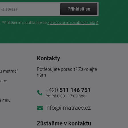
Přihlásit se
Přihlášením souhlasíte se
zpracovaním osobních údajů
Kontakty
Potřebujete poradit? Zavolejte
u matrací
nám
race
+420
511 146 751
Po-Pá 8:00 - 17:00 hod.
a míru
info@i-matrace.cz
Zůstaňme v kontaktu