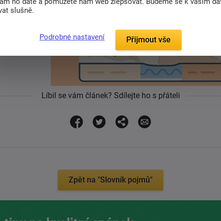
nám ho dáte a pomůžete nám web zlepšovat. Budeme se k vašim d
at slušně.
e a ramen
Podrobné nastavení
Přijmout vše
ženou horní
Líbil se vám článek? Sdílejte ho s přáteli
Zpět na "Slovník pojmů"