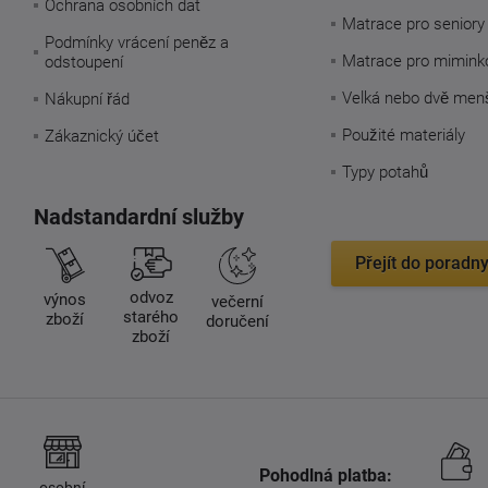
Ochrana osobních dat
Matrace pro seniory
Podmínky vrácení peněz a
Matrace pro mimink
odstoupení
Velká nebo dvě men
Nákupní řád
Použité materiály
Zákaznický účet
Typy potahů
Nadstandardní služby
Přejít do poradn
odvoz
výnos
večerní
starého
zboží
doručení
zboží
Pohodlná platba:
osobní