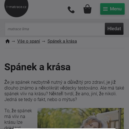
Můj účet
Hledat
Vše o spaní
Spánek a krása
Spánek a krása
Že je spánek nezbytně nutný a důležitý pro zdraví, je již
dlouho známo a několikrát vědecky testováno. Ale má také
spánek vliv na krásu? Někteří tvrdí, že ano, jiní, že nikoli.
Jedná se tedy o fakt, nebo o mýtus?
To, že spánek
má vliv na
krásu lze
dokázat