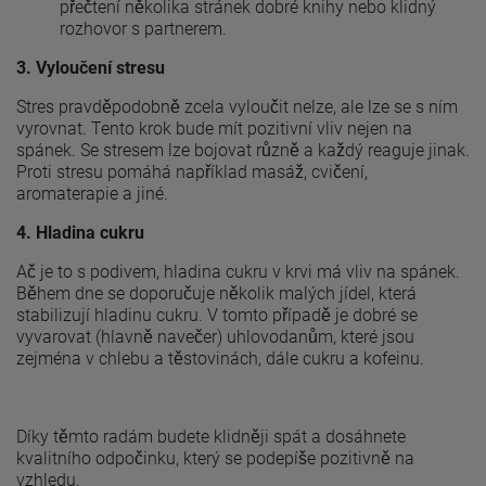
přečtení několika stránek dobré knihy nebo klidný
rozhovor s partnerem.
3. Vyloučení stresu
Stres pravděpodobně zcela vyloučit nelze, ale lze se s ním
vyrovnat. Tento krok bude mít pozitivní vliv nejen na
spánek. Se stresem lze bojovat různě a každý reaguje jinak.
Proti stresu pomáhá například masáž, cvičení,
aromaterapie a jiné.
4. Hladina cukru
Ač je to s podivem, hladina cukru v krvi má vliv na spánek.
Během dne se doporučuje několik malých jídel, která
stabilizují hladinu cukru. V tomto případě je dobré se
vyvarovat (hlavně navečer) uhlovodanům, které jsou
zejména v chlebu a těstovinách, dále cukru a kofeinu.
Díky těmto radám budete klidněji spát a dosáhnete
kvalitního odpočinku, který se podepíše pozitivně na
vzhledu.