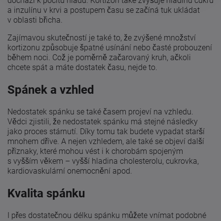
dochází k pocitu hladu. Kortizon také zvyšuje hladinu cukru
a inzulínu v krvi a postupem času se začíná tuk ukládat
v oblasti břicha.
Zajímavou skutečností je také to, že zvýšené množství
kortizonu způsobuje špatné usínání nebo časté probouzení
během noci. Což je poměrně začarovaný kruh, ačkoli
chcete spát a máte dostatek času, nejde to.
Spánek a vzhled
Nedostatek spánku se také časem projeví na vzhledu.
Vědci zjistili, že nedostatek spánku má stejné následky
jako proces stárnutí. Díky tomu tak budete vypadat starší
mnohem dříve. A nejen vzhledem, ale také se objeví další
příznaky, které mohou vést i k chorobám spojeným
s vyšším věkem – vyšší hladina cholesterolu, cukrovka,
kardiovaskulární onemocnění apod.
Kvalita spánku
I přes dostatečnou délku spánku můžete vnímat podobné