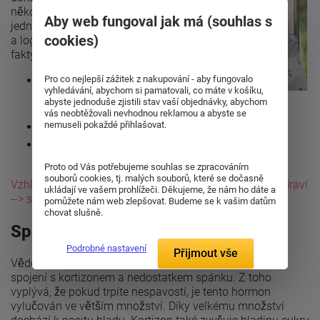
několika
Aby web fungoval jak má (souhlas s
jednoduchými
cookies)
a logickými
fakty:
Pro co nejlepší zážitek z nakupování - aby fungovalo
cítíme se
vyhledávání, abychom si pamatovali, co máte v košíku,
dobře –
abyste jednoduše zjistili stav vaší objednávky, abychom
vypadáme dobře
vás neobtěžovali nevhodnou reklamou a abyste se
nemuseli pokaždé přihlašovat.
pleť je zářivá bez kruhů pod očima
nejsou znatelné další známky nespavosti
(podrážděnost, únava apod.)
Proto od Vás potřebujeme souhlas se zpracováním
souborů cookies, tj. malých souborů, které se dočasně
Vzhled také odráží zdraví --> spánek má vliv na naše zdraví
ukládají ve vašem prohlížeči. Děkujeme, že nám ho dáte a
--> spánek je tedy pro krásu potřebný.
pomůžete nám web zlepšovat. Budeme se k vašim datům
chovat slušně.
Spánek a tělesná váha
Podrobné nastavení
Přijmout vše
Vědci zjistili, že vliv na váhu má stresový hormon ve
spojení s kortizonem a nedostatkem spánku. Z toho
vyplývá, že pokud trpíte nespavostí, je tento hormon
vylučován ve větším množství. Díky velkému množství