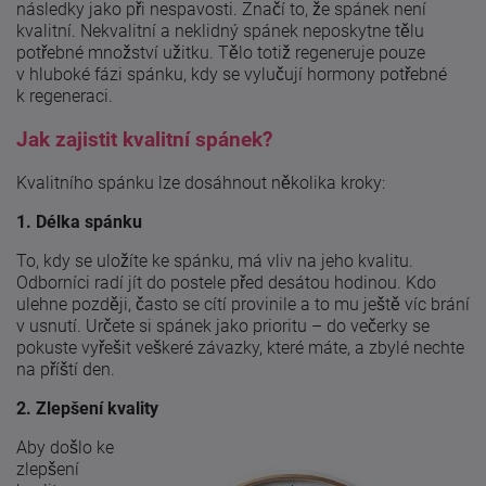
následky jako při nespavosti. Značí to, že spánek není
kvalitní. Nekvalitní a neklidný spánek neposkytne tělu
potřebné množství užitku. Tělo totiž regeneruje pouze
v hluboké fázi spánku, kdy se vylučují hormony potřebné
k regeneraci.
Jak zajistit kvalitní spánek?
Kvalitního spánku lze dosáhnout několika kroky:
1. Délka spánku
To, kdy se uložíte ke spánku, má vliv na jeho kvalitu.
Odborníci radí jít do postele před desátou hodinou. Kdo
ulehne později, často se cítí provinile a to mu ještě víc brání
v usnutí. Určete si spánek jako prioritu – do večerky se
pokuste vyřešit veškeré závazky, které máte, a zbylé nechte
na příští den.
2. Zlepšení kvality
Aby došlo ke
zlepšení