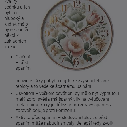
kvality
spánku a ten
byl tak
hluboký a
klidný, mělo
by se dodržet
několik
základních
kroků:
Cvičení
– před
spaním
necvičte. Díky pohybu dojde ke zvýšení tělesné
teploty a to vede ke špatnému usínání.
Osvětlení – veškeré osvětlení by mělo být vypnuto. I
malý zdroj světla má špatný vliv na vylučovaní
melatoninu, který je důležitý pro zdravý spánek a
zároveň bojuje proti kortizonu.
Aktivita před spaním – sledování televize před
spaním může nabudit smysly. Je lepší tedy zvolit