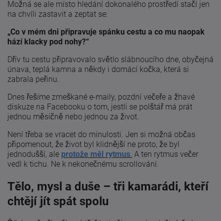
Možná se ale místo hledání dokonalého prostředí stačí jen
na chvíli zastavit a zeptat se:
„Co v mém dni připravuje spánku cestu a co mu naopak
hází klacky pod nohy?“
Dřív tu cestu připravovalo světlo slábnoucího dne, obyčejná
únava, teplá kamna a někdy i domácí kočka, která si
zabrala peřinu.
Dnes řešíme zmeškané e-maily, pozdní večeře a žhavé
diskuze na Facebooku o tom, jestli se polštář má prát
jednou měsíčně nebo jednou za život.
Není třeba se vracet do minulosti. Jen si možná občas
připomenout, že život byl klidnější ne proto, že byl
jednodušší, ale
protože měl rytmus
.
A ten rytmus večer
vedl k tichu. Ne k nekonečnému scrollování.
Tělo, mysl a duše – tři kamarádi, kteří
chtějí jít spát spolu