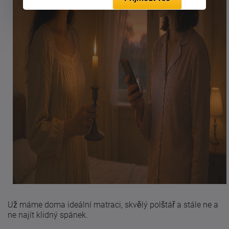
Už máme doma ideální matraci, skvělý polštář a stále ne a
ne najít klidný spánek.