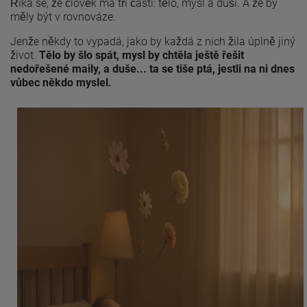
Říká se, že člověk má tři části: tělo, mysl a duši. A že by
měly být v rovnováze.
Jenže někdy to vypadá, jako by každá z nich žila úplně jiný
život.
Tělo by šlo spát, mysl by chtěla ještě řešit
nedořešené maily, a duše... ta se tiše ptá, jestli na ni dnes
vůbec někdo myslel.