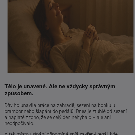
Tělo je unavené. Ale ne vždycky správným
způsobem.
Dřív ho unavila práce na zahradě, sezení na bobku u
brambor nebo šlapání do pedálů. Dnes je ztuhlé od sezení
a napjaté z toho, že se celý den nehýbalo – ale ani
neodpočívalo.
A tak místo usínání připomíná spíš zavřený regál, kde