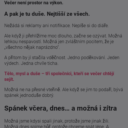
Večer není prostor na výkon.
A pak je tu duše. Nejtišší ze všech.
Nežádá si reklamy ani notifikace. Nepíše si do diáře.
Ale když ji přehlížíme moc dlouho, začne se ozývat. Možná
lehkou nespavostí. Možná jen zvláštním pocitem, že je
„všechno nějak naprázdno“.
A přitom by jí stačila vděčnost. Jedno poděkování. Jeden
výdech. Jedna chvíle ticha.
Tělo, mysl a duše – tři společníci, kteří se večer chtějí
sejít.
Možná ne na přesné vteřině. Ale když se jim to podaří, bývá
spánek jednoduše dobrý.
Spánek včera, dnes… a možná i zítra
Možná jsme kdysi spali jinak, protože jsme jinak žili.
Možná dnes spíme hůř, protože chceme spát lépe. A