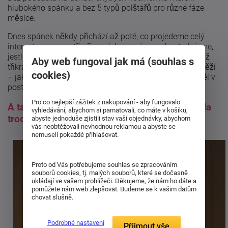
hlubokého spánku a bez 5 typů polštářů pro různé fáze
měsíce.
Dnes spánek někdy přichází až poté, co projedeme celý
internet, zapneme tři připomínky na ráno a zkontrolujeme,
jestli máme nastavený budík (i když jsme ho nastavili už
Aby web fungoval jak má (souhlas s
třikrát). Tělo by možná i chtělo spát, ale mozek pořád běží
cookies)
– jako kdyby zmeškal závěr schůze a teď si vše doháněl v
posteli.
Pro co nejlepší zážitek z nakupování - aby fungovalo
A tak si klademe otázku, která by dřív působila
vyhledávání, abychom si pamatovali, co máte v košíku,
trochu legračně: „Jak se dnes naučit spát?“
abyste jednoduše zjistili stav vaší objednávky, abychom
vás neobtěžovali nevhodnou reklamou a abyste se
nemuseli pokaždé přihlašovat.
Proto od Vás potřebujeme souhlas se zpracováním
souborů cookies, tj. malých souborů, které se dočasně
ukládají ve vašem prohlížeči. Děkujeme, že nám ho dáte a
pomůžete nám web zlepšovat. Budeme se k vašim datům
chovat slušně.
Podrobné nastavení
Přijmout vše