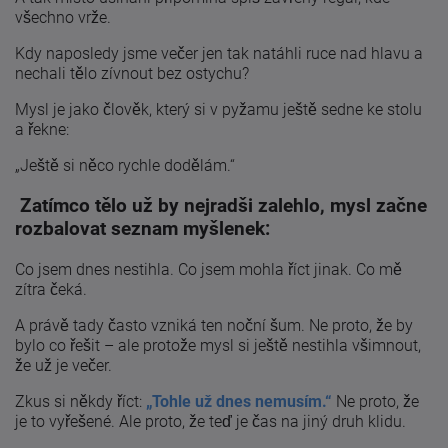
všechno vrže.
Kdy naposledy jsme večer jen tak natáhli ruce nad hlavu a
nechali tělo zívnout bez ostychu?
Mysl je jako člověk, který si v pyžamu ještě sedne ke stolu
a řekne:
„Ještě si něco rychle dodělám.“
Zatímco tělo už by nejradši zalehlo, mysl začne
rozbalovat seznam myšlenek:
Co jsem dnes nestihla. Co jsem mohla říct jinak. Co mě
zítra čeká.
A právě tady často vzniká ten noční šum. Ne proto, že by
bylo co řešit – ale protože mysl si ještě nestihla všimnout,
že už je večer.
Zkus si někdy říct:
„Tohle už dnes nemusím.“
Ne proto, že
je to vyřešené. Ale proto, že teď je čas na jiný druh klidu.