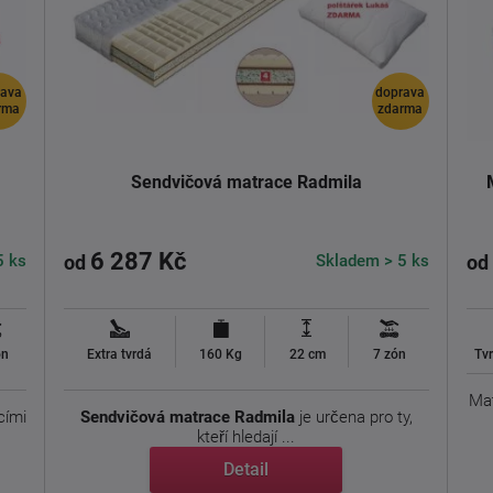
rava
doprava
rma
zdarma
Sendvičová matrace Radmila
6 287 Kč
5 ks
Skladem > 5 ks
od
od
ón
Extra tvrdá
160 Kg
22 cm
7 zón
Tvr
Ma
cími
Sendvičová matrace Radmila
je určena pro ty,
kteří hledají ...
Detail