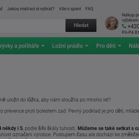
ád
Jakou matraci si vybrat?
Vše o spaní
FAQ
Nákup po
výběrem
Hledat
+42
Po-Pá 8:
rývky a polštáře
Ložní prádlo
Pro děti
Náb
ávně uložit do lůžka, aby nám sloužila po mnoho let?
 prevence proti bolestem zad. Pevný podklad je pro děti, mládež
4 někdy i 5
, podle šíře škály tuhostí.
Můžeme se také setkat s 
 tuhost označení výrobce. Postupem času ale dochází ke změkčen