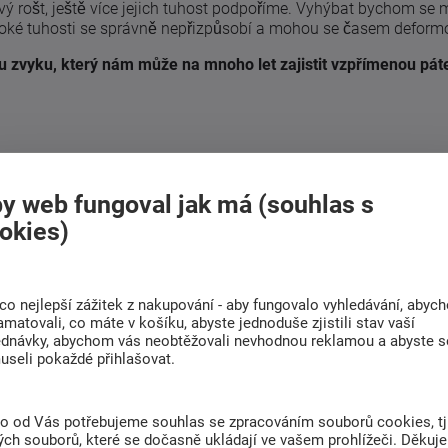
vý rošt, ještě více jejich tuhost podpoříme. Vyhýbat bychom se 
oké tuhosti se správně nepřizpůsobí a mohou se časem deform
u zvyku, který nám může na mnoho let zajistit vzpřímenou pát
y web fungoval jak má (souhlas s
okies)
ocí
30 nocí
co nejlepší zážitek z nakupování - aby fungovalo vyhledávání, abyc
amatovali, co máte v košíku, abyste jednoduše zjistili stav vaší
ednávky, abychom vás neobtěžovali nevhodnou reklamou a abyste s
useli pokaždé přihlašovat.
rava
rma
to od Vás potřebujeme souhlas se zpracováním souborů cookies, tj
ch souborů, které se dočasně ukládají ve vašem prohlížeči. Děkuj