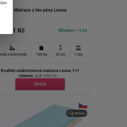
atům
Matrace z bio pěny Leona
9 431 Kč
Skladem > 5 ks
vrdá a Extra tvrdá
140 Kg
23 cm
7 zón
Kvalitní sedmizónová matrace Leona 1+1
zdarma
, jejíž střed je ...
Detail
30 nocí