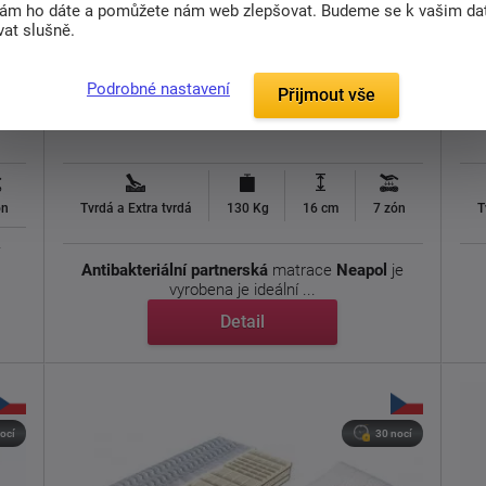
nám ho dáte a pomůžete nám web zlepšovat. Budeme se k vašim d
at slušně.
Sendvičová matrace Neapol
Podrobné nastavení
Přijmout vše
3 494 Kč
5 ks
Skladem > 5 ks
od
od
ón
Tvrdá a Extra tvrdá
130 Kg
16 cm
7 zón
T
í
Antibakteriální
partnerská
matrace
Neapol
je
vyrobena je ideální ...
Detail
ocí
30 nocí