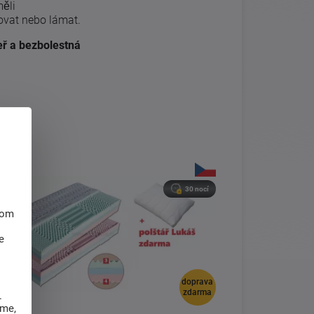
měli
ovat nebo lámat.
eř a bezbolestná
30 nocí
hom
e
doprava
zdarma
.
eme,