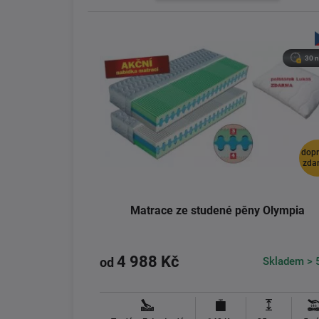
30 n
dop
zda
Matrace ze studené pěny Olympia
4 988 Kč
Skladem > 
od