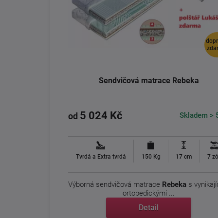
dop
zda
Sendvičová matrace Rebeka
5 024 Kč
Skladem > 
od
Tvrdá a Extra tvrdá
150 Kg
17 cm
7 z
Výborná sendvičová matrace
Rebeka
s vynikají
ortopedickými ...
Detail