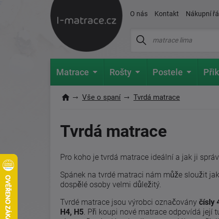
O nás
Kontakt
Nákupní ř
Matrace
Rošty
Postele
Přik
Vše o spaní
Tvrdá matrace
Tvrdá matrace
Pro koho je tvrdá matrace ideální a jak ji spr
Spánek na tvrdé matraci nám může sloužit jako
dospělé osoby velmi důležitý.
Tvrdé matrace jsou výrobci označovány
čísly 
H4, H5
. Při koupi nové matrace odpovídá její