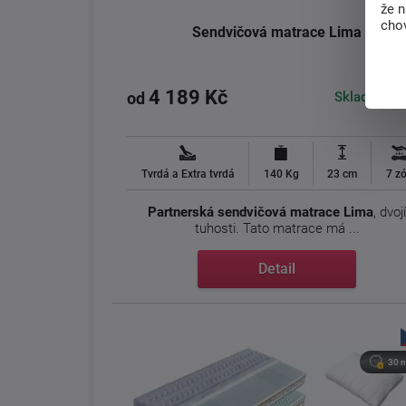
že 
chov
Sendvičová matrace Lima
4 189 Kč
Skladem > 
od
Tvrdá a Extra tvrdá
140 Kg
23 cm
7 z
Partnerská sendvičová matrace Lima
, dvoj
tuhosti. Tato matrace má ...
Detail
30 n