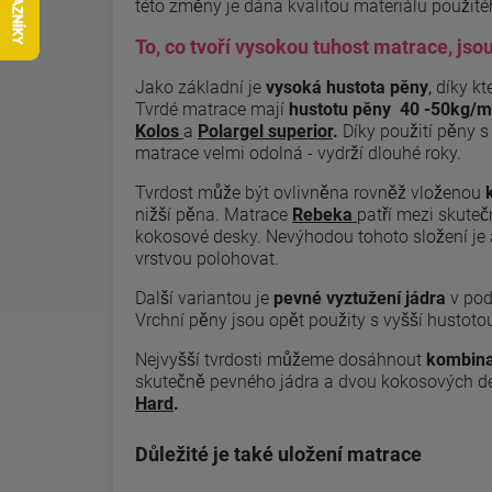
této změny je dána kvalitou materiálu použit
To, co tvoří vysokou tuhost matrace, jso
Jako základní je
vysoká hustota pěny
díky kt
,
Tvrdé matrace mají
hustotu pěny 40 -50kg/m³
Kolos
a
Polargel superior
.
Díky použití pěny 
matrace velmi odolná - vydrží dlouhé roky.
Tvrdost může být ovlivněna rovněž vloženou
nižší pěna. Matrace
Rebeka
patří mezi skute
kokosové desky. Nevýhodou tohoto složení j
vrstvou polohovat.
Další variantou je
pevné vyztužení jádra
v pod
Vrchní pěny jsou opět použity s vyšší hustot
Nejvyšší tvrdosti můžeme dosáhnout
kombinac
skutečně pevného jádra a dvou kokosových de
Hard
.
Důležité je také uložení matrace