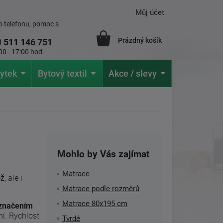
Můj účet
 telefonu, pomoc s
Prázdný košík
0
511 146 751
00 - 17:00 hod.
ytek
Bytový textil
Akce / slevy
Mohlo by Vás zajímat
Matrace
, ale i
Matrace podle rozměrů
Matrace 80x195 cm
označením
í. Rychlost
Tvrdé