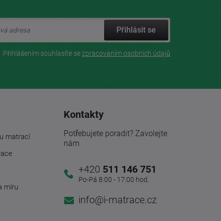
Přihlásit se
Přihlášením souhlasíte se
zpracovaním osobních údajů
Kontakty
Potřebujete poradit? Zavolejte
u matrací
nám
race
+420
511 146 751
Po-Pá 8:00 - 17:00 hod.
a míru
info@i-matrace.cz