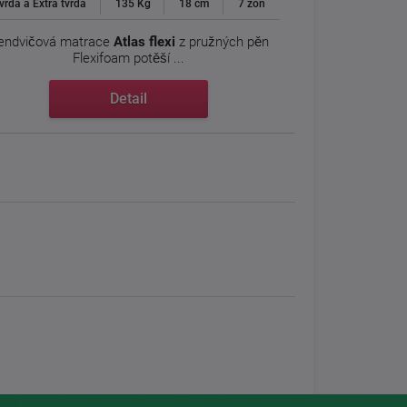
vrdá a Extra tvrdá
135 Kg
18 cm
7 zón
endvičová matrace
Atlas flexi
z pružných pěn
Flexifoam potěší ...
Detail