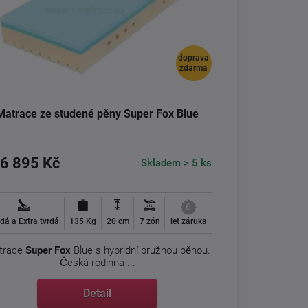
doprava
zdarma
Matrace ze studené pěny Super Fox Blue
6 895 Kč
Skladem > 5 ks
6
dá a Extra tvrdá
135 Kg
20 cm
7 zón
let záruka
trace
Super Fox
Blue s hybridní pružnou pěnou.
Česká rodinná ...
Detail