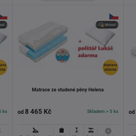
ocí
30 nocí
rava
doprava
rma
zdarma
Matrace ze studené pěny Helena
8 465 Kč
5 ks
Skladem > 5 ks
od
od
4