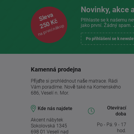
Novinky, akce a
Sleva
Přihlaste se k našemu ne
250 Kč
jako první. Žádný spam. 
na první nákup
Po přihlášení se k newsl
Kamenná prodejna
Přijďte si prohlédnout naše matrace. Rádi
Vám poradíme. Nově také na Komenského
686, Veselí n. Mor.
Otevírací
Kde nás najdete
doba
Akcent nábytek
Po - Pá: 9 - 17
Sokolovská 1345
hod.
698 01 Veselí nad