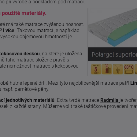
ého při výrobě a podkladem pod matrací.
u použité materiály.
eré má také matrace zvýšenou nosnost.
 i více
. Takovou matrací je například
s vysokou objemovou hmotností je
kokosovou deskou
, na které je uložena
čně tuhé matrace složené právě s
e ale nemožnost matrace s kokosovou
obě hutné lepené drti. Mezi tyto nejoblíbenější matrace patří
Li
ou např. paměťové pěny.
í jednotlivých materiálů
. Extra tvrdá matrace
Radmila
je tvoř
sek z každé strany. Můžeme volit také taštičkové provedení ma