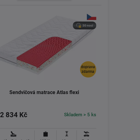
30 nocí
doprava
zdarma
Sendvičová matrace Atlas flexi
2 834 Kč
Skladem > 5 ks