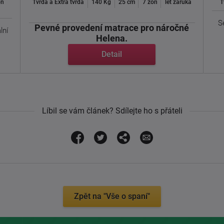
ón
Tvrdá a Extra tvrdá
140 Kg
25 cm
7 zón
let záruka
T
S
Pevné provedení matrace pro náročné
lní
Helena.
Detail
Helena je bytelná ...
Líbil se vám článek? Sdílejte ho s přáteli
Zpět na "Vše o spaní"