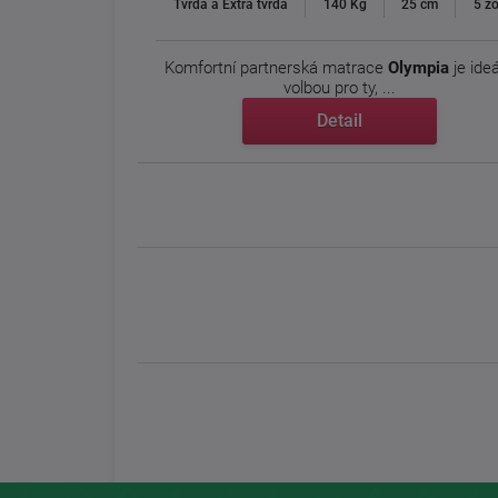
Tvrdá a Extra tvrdá
140 Kg
25 cm
5 z
Komfortní partnerská matrace
Olympia
je ideá
volbou pro ty, ...
Detail