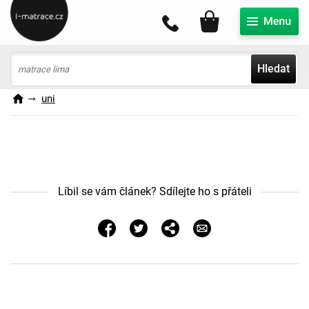
Můj účet
Hledat
uni
Líbil se vám článek? Sdílejte ho s přáteli