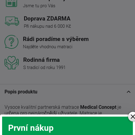
Jsme tu pro Vás
Doprava ZDARMA
Při nákupu nad 6 000 Kč
Rádi poradíme s výběrem
Najděte vhodnou matraci
Rodinná firma
S tradicí od roku 1991
Popis produktu
Vysoce kvalitní partnerská matrace
Medical Concept
je
určena pro nejnáročnější uživatele. Matrace je
antibakteriální
, ergonomicky testována s použitím
technologie vyvinuté pro
zdravotní matrace.
První nákup