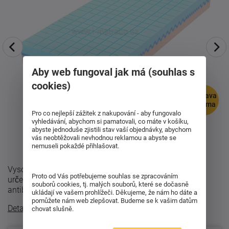
Aby web fungoval jak má (souhlas s
cookies)
doprava
zdarma
Pro co nejlepší zážitek z nakupování - aby fungovalo
vyhledávání, abychom si pamatovali, co máte v košíku,
abyste jednoduše zjistili stav vaší objednávky, abychom
vás neobtěžovali nevhodnou reklamou a abyste se
nemuseli pokaždé přihlašovat.
Vysoce kvalitní partnerská matrace Medical Concept je
Proto od Vás potřebujeme souhlas se zpracováním
určena pro nejnáročnější uživatele. Matrace je
souborů cookies, tj. malých souborů, které se dočasně
antibakteriální, ergonomicky testována ...
ukládají ve vašem prohlížeči. Děkujeme, že nám ho dáte a
pomůžete nám web zlepšovat. Budeme se k vašim datům
Detailní popis
chovat slušně.