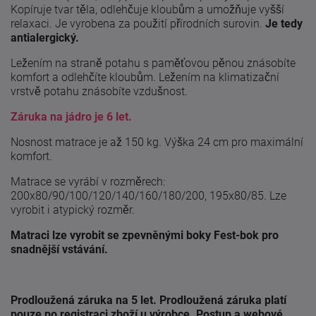
Kopíruje tvar těla, odlehčuje kloubům a umožňuje vyšší
relaxaci. Je vyrobena za použití přírodních surovin.
Je tedy
antialergický.
Ležením na straně potahu s paměťovou pěnou znásobíte
komfort a odlehčíte kloubům. Ležením na klimatizační
vrstvě potahu znásobíte vzdušnost.
Záruka na jádro je 6 let.
Nosnost matrace je až 150 kg. Výška 24 cm pro maximální
komfort.
Matrace se vyrábí v rozměrech:
200x80/90/100/120/140/160/180/200, 195x80/85. Lze
vyrobit i atypický rozměr.
Matraci lze vyrobit se zpevněnými boky Fest-bok pro
snadnější vstávání.
Prodloužená záruka na 5 let. Prodloužená záruka platí
pouze po registraci zboží u výrobce. Postup a webové