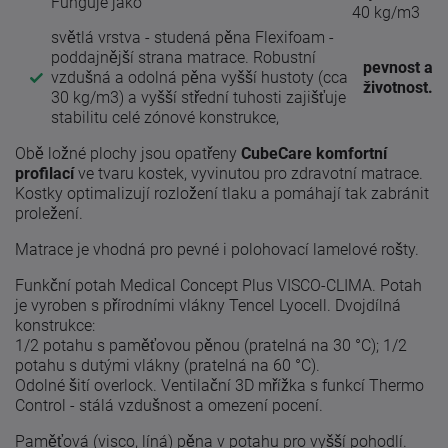
Funguje jako
40 kg/m3
světlá vrstva - studená pěna Flexifoam -
poddajnější strana matrace. Robustní
pevnost a
vzdušná a odolná pěna vyšší hustoty (cca
životnost.
30 kg/m3) a vyšší střední tuhosti zajišťuje
stabilitu celé zónové konstrukce,
Obě ložné plochy jsou opatřeny
CubeCare komfortní
profilací
ve tvaru kostek, vyvinutou pro zdravotní matrace.
Kostky optimalizují rozložení tlaku a pomáhají tak zabránit
proležení.
Matrace je vhodná pro pevné i polohovací lamelové rošty.
Funkční potah Medical Concept Plus VISCO-CLIMA. Potah
je vyroben s přírodními vlákny Tencel Lyocell. Dvojdílná
konstrukce:
1/2 potahu s paměťovou pěnou (pratelná na 30 °C); 1/2
potahu s dutými vlákny (pratelná na 60 °C).
Odolné šití overlock. Ventilační 3D mřížka s funkcí Thermo
Control - stálá vzdušnost a omezení pocení.
Paměťová (visco, líná) pěna v potahu pro vyšší pohodlí.