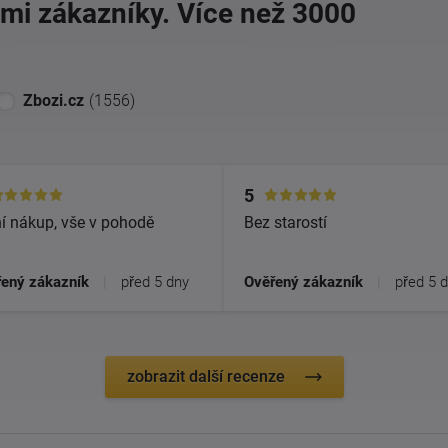
imi zákazníky. Více než 3000
Zbozi.cz
(1556)
5
í nákup, vše v pohodě
Bez starostí
ený zákazník
|
před 5 dny
Ověřený zákazník
|
před 5 
zobrazit další recenze