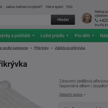
ád
Jakou matraci si vybrat?
Vše o spaní
FAQ
Nákup po
výběrem
Hledat
+42
Po-Pá 8:
rývky a polštáře
Ložní prádlo
Pro děti
Náb
ře podle kategorie
Přikrývky
Zátěžová přikrývka
řikrývka
Zdravotní zátěžová přikrývka 
Napomáhá dětem i dospělým lé
Detailní popis