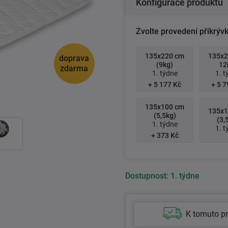
Konfigurace produktu
Zvolte provedení přikrývk
135x220 cm
135x2
doprava
(9kg)
12
zdarma
1. týdne
1. t
+ 5 177 Kč
+ 5 7
135x100 cm
135x1
(5,5kg)
(3,
1. týdne
1. t
+ 373 Kč
Dostupnost:
1. týdne
K tomuto p