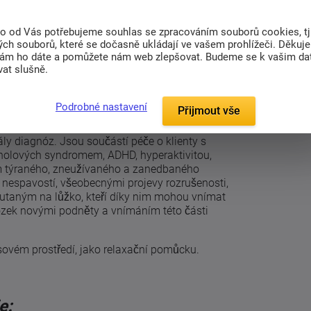
ato přikrývka je pomůckou, která zlepšuje život
autismem a dalšími nemocemi.
Zatěžování částí
to od Vás potřebujeme souhlas se zpracováním souborů cookies, tj
ečí a objetí. Pomáhá k uvolnění, zklidnění,
ch souborů, které se dočasně ukládají ve vašem prohlížeči. Děkuj
entrace.
nám ho dáte a pomůžete nám web zlepšovat. Budeme se k vašim d
at slušně.
Podrobné nastavení
áhají:
Přijmout vše
ály diagnóz. Jsou součástí péče o klienty s
oholových syndromem, ADHD, hyperaktivitou,
 týraného, zneužívaného a zanedbaného
 nespavostí, všeobecnými projevy rozrušenosti,
utaným na lůžko, kteří díky nim mohou vnímat
mozek novými podněty a vnímáním této části
tresovém prostředí, jako relaxační pomůcku.
e: