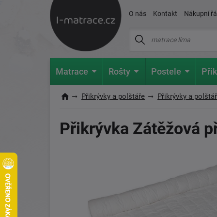
O nás
Kontakt
Nákupní ř
Matrace
Rošty
Postele
Přik
Přikrývky a polštáře
Přikrývky a polštá
Přikrývka Zátěžová p