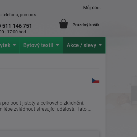
Můj účet
 telefonu, pomoc s
Prázdný košík
0
511 146 751
00 - 17:00 hod.
ytek
Bytový textil
Akce / slevy
pro pocit jistoty a celkového zklidnění.
pe zvládnout stresující události. Tato ...