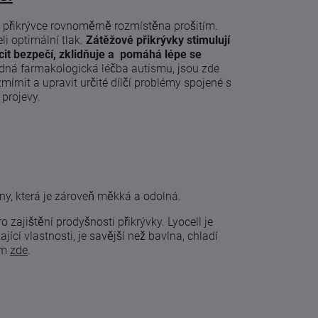
v přikrývce rovnoměrně rozmístěna prošitím.
eli optimální tlak.
Zátěžové přikrývky stimulují
it bezpečí, zklidňuje a pomáhá lépe se
dná farmakologická léčba autismu, jsou zde
zmírnit a upravit určité dílčí problémy spojené s
projevy.
ny, která je zároveň měkká a odolná.
o zajištění prodyšnosti přikrývky. Lyocell je
jící vlastnosti, je savější než bavlna, chladí
ěm
zde
.