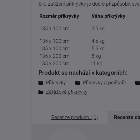
Sílu zatížení přikrývky je dobré přizpůsobit sv
Rozměr přikrývky
Váha přikrývky
V
135 x 100 cm
3,5 kg
1
135 x 100 cm
4,5 kg
16
135 x 100 cm
5,5 kg
20
135 x 200 cm
8 kg
32
135 x 200 cm
11 kg
63
Produkt se nachází v kategoriích:
Přikrývky
Přikrývky a polštáře
Zátěžové přikrývky
Recenze produktu
(0)
Recenze o