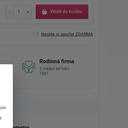
Vložit do košíku
Nechte si zavolat ZDARMA
Rodinná firma
S tradicí od roku
1991
hom
e
Parametry