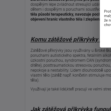
dospělým lépe zvládnout stresující události. T
dětem i dospělým s poruchami soustředění, 
Pro
těla působí terapeuticky, navozuje pocit bezp
malý
objevení hranic vlastního těla i zlepšení konc
že 
chov
Komu zátěžové přikrývky pom
Zátěžové přikrývky jsou využívány u široké šk
poruchami autistického spektra, fetálním alk
úzkostní poruchou, syndromem CAN (syndrom
dítěte), posttraumatickou stresovou poruchou,
nepokoje a nestability. Lidem dlouhodobě upo
vlastní tělo (zátěž např. končetin stimuluje 
těla).
Využívají je také lidé,kteří pracují ve velmi s
Jak zátěžová přikrývka funguj