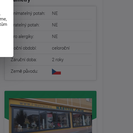
Snímatelný potah:
NE
.
eme,
atům
Pratelný potah:
NE
Pro alergiky:
NE
Roční období:
celoroční
Záruční doba:
2 roky
Země původu: