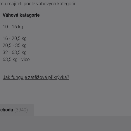
ému majiteli podle váhových kategorií:
áhová katagorie
0 - 16 kg
 - 20,5 kg
,5 - 35 kg
 - 63,5 kg
,5 kg - více
Jak funguje zátěžová přikrývka?
bchodu
(3940)