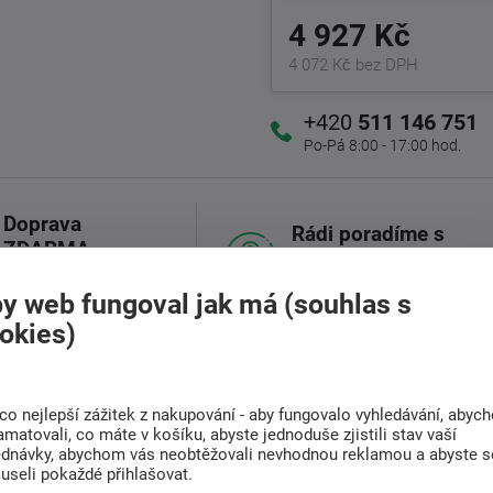
4 927 Kč
4 072 Kč bez DPH
+420
511 146 751
Po-Pá 8:00 - 17:00 hod.
Doprava
Rádi poradíme s
ZDARMA
výběrem
Při nákupu nad 6 000
Najděte vhodnou matraci
Kč
y web fungoval jak má (souhlas s
okies)
(0)
Související zboží (1)
co nejlepší zážitek z nakupování - aby fungovalo vyhledávání, abyc
amatovali, co máte v košíku, abyste jednoduše zjistili stav vaší
ednávky, abychom vás neobtěžovali nevhodnou reklamou a abyste s
useli pokaždé přihlašovat.
y a celkového zklidnění.
Napomáhá dětem i