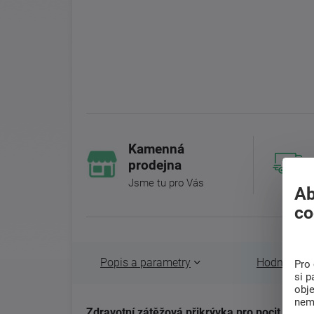
Kamenná
prodejna
Jsme tu pro Vás
Ab
co
Popis a parametry
Hodnocení 
Pro 
si p
obj
nem
Zdravotní zátěžová přikrývka pro pocit jistot