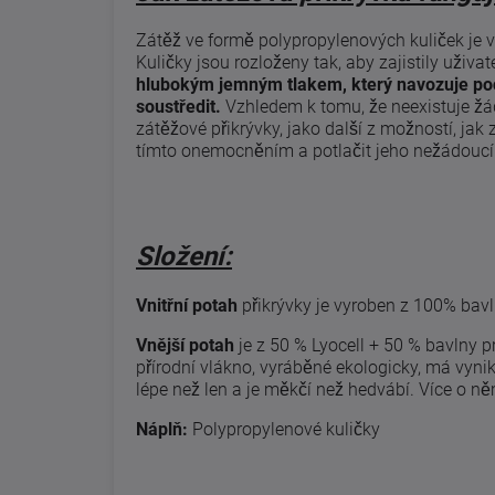
Zátěž ve formě polypropylenových kuliček je 
Kuličky jsou rozloženy tak, aby zajistily uživat
hlubokým jemným tlakem, který navozuje poc
soustředit.
Vzhledem k tomu, že neexistuje žá
zátěžové přikrývky, jako další z možností, jak 
tímto onemocněním a potlačit jeho nežádoucí 
Složení:
Vnitřní potah
přikrývky je vyroben z 100% bavl
Vnější potah
je z 50 % Lyocell + 50 % bavlny pr
přírodní vlákno, vyráběné ekologicky, má vynika
lépe než len a je měkčí než hedvábí. Více o n
Náplň:
Polypropylenové kuličky