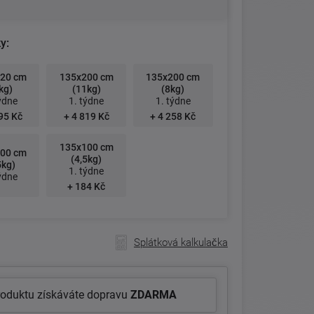
y:
20 cm
135x200 cm
135x200 cm
kg)
(11kg)
(8kg)
ýdne
1. týdne
1. týdne
95 Kč
+ 4 819 Kč
+ 4 258 Kč
135x100 cm
00 cm
(4,5kg)
5kg)
1. týdne
ýdne
+ 184 Kč
Splátková kalkulačka
roduktu získáváte dopravu
ZDARMA