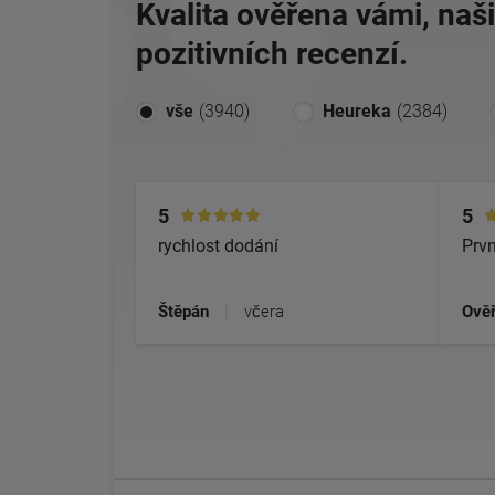
Kvalita ověřena vámi, naš
pozitivních recenzí.
vše
(3940)
Heureka
(2384)
5
5
rychlost dodání
Prvn
Štěpán
|
včera
Ověř