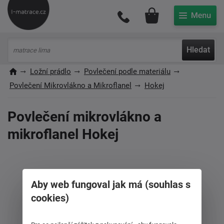
Můj účet
Hledat
Ložní prádlo
Povlečení podle materiálu
Povlečení Mikrovlákno a Mikroflanel
Hokej
Povlečení mikrovlákno a
mikroflanel Hokej
Aby web fungoval jak má (souhlas s
cookies)