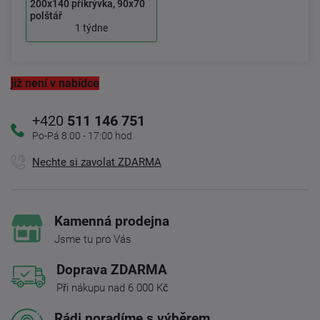
200x140 přikrývka, 90x70
polštář
1 týdne
již není v nabídce
+420
511 146 751
Po-Pá 8:00 - 17:00 hod.
Nechte si zavolat ZDARMA
Kamenná prodejna
Jsme tu pro Vás
Doprava ZDARMA
Při nákupu nad 6 000 Kč
Rádi poradíme s výběrem