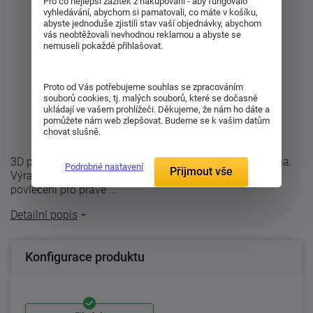
Pro co nejlepší zážitek z nakupování - aby fungovalo
vyhledávání, abychom si pamatovali, co máte v košíku,
abyste jednoduše zjistili stav vaší objednávky, abychom
vás neobtěžovali nevhodnou reklamou a abyste se
nemuseli pokaždé přihlašovat.
Proto od Vás potřebujeme souhlas se zpracováním
souborů cookies, tj. malých souborů, které se dočasně
ukládají ve vašem prohlížeči. Děkujeme, že nám ho dáte a
pomůžete nám web zlepšovat. Budeme se k vašim datům
chovat slušně.
3D povlečení Hokej ze 100% polyesterového mikrovlákna.
Podrobné nastavení
Přijmout vše
Výrazné barvy, příjemný materiál a 3D efekt - dokonalé
povlečení pro pravé ...
Detailní popis
Konfigurace produktu