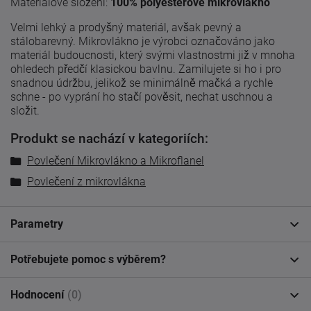
Materiálové složení:
100% polyesterové mikrovlákno
Velmi lehký a prodyšný materiál, avšak pevný a
stálobarevný. Mikrovlákno je výrobci označováno jako
materiál budoucnosti, který svými vlastnostmi již v mnoha
ohledech předčí klasickou bavlnu. Zamilujete si ho i pro
snadnou údržbu, jelikož se minimálně mačká a rychle
schne - po vyprání ho stačí pověsit, nechat uschnou a
složit.
Produkt se nachází v kategoriích:
Povlečení Mikrovlákno a Mikroflanel
Povlečení z mikrovlákna
Parametry
Potřebujete pomoc s výběrem?
Hodnocení
(0)