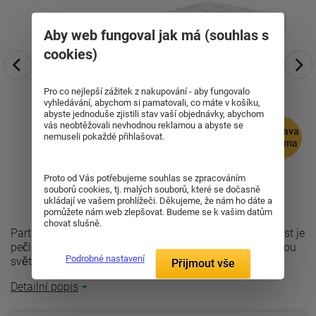
Aby web fungoval jak má (souhlas s
cookies)
Pro co nejlepší zážitek z nakupování - aby fungovalo
vyhledávání, abychom si pamatovali, co máte v košíku,
abyste jednoduše zjistili stav vaší objednávky, abychom
vás neobtěžovali nevhodnou reklamou a abyste se
doprava
nemuseli pokaždé přihlašovat.
zdarma
Proto od Vás potřebujeme souhlas se zpracováním
souborů cookies, tj. malých souborů, které se dočasně
ukládají ve vašem prohlížeči. Děkujeme, že nám ho dáte a
pomůžete nám web zlepšovat. Budeme se k vašim datům
chovat slušně.
Partnetská hybridní matrace Juna Senior. Každá její část je
pečlivě navržena tak, aby vám poskytla to nejlepší z obou
Podrobné nastavení
světů. S unikátní ...
Přijmout vše
Detailní popis