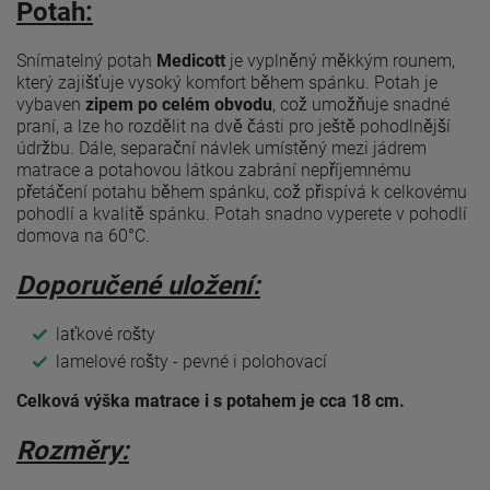
Potah:
Snímatelný potah
Medicott
je vyplněný měkkým rounem,
který zajišťuje vysoký komfort během spánku. Potah je
vybaven
zipem po celém obvodu
, což umožňuje snadné
praní, a lze ho rozdělit na dvě části pro ještě pohodlnější
údržbu. Dále, separační návlek umístěný mezi jádrem
matrace a potahovou látkou zabrání nepříjemnému
přetáčení potahu během spánku, což přispívá k celkovému
pohodlí a kvalitě spánku. Potah snadno vyperete v pohodlí
domova na 60°C.
Doporučené uložení:
laťkové rošty
lamelové rošty - pevné i polohovací
Celková výška matrace i s potahem je cca 18 cm.
Rozměry: