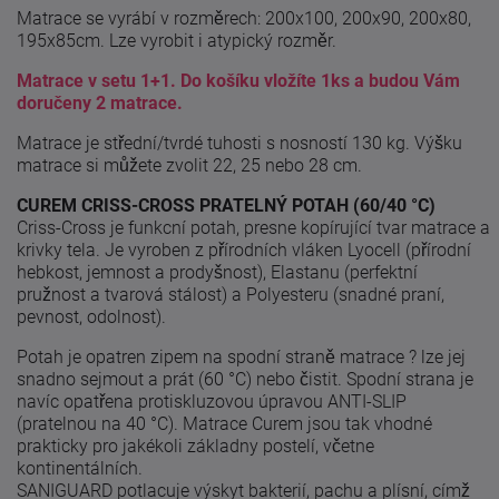
Matrace se vyrábí v rozměrech: 200x100, 200x90, 200x80,
195x85cm. Lze vyrobit i atypický rozměr.
Matrace v setu 1+1. Do košíku vložíte 1ks a budou Vám
doručeny 2 matrace.
Matrace je střední/tvrdé tuhosti s nosností 130 kg. Výšku
matrace si můžete zvolit 22, 25 nebo 28 cm.
CUREM CRISS-CROSS PRATELNÝ POTAH (60/40 °C)
Criss-Cross je funkcní potah, presne kopírující tvar matrace a
krivky tela. Je vyroben z přírodních vláken Lyocell (přírodní
hebkost, jemnost a prodyšnost), Elastanu (perfektní
pružnost a tvarová stálost) a Polyesteru (snadné praní,
pevnost, odolnost).
Potah je opatren zipem na spodní straně matrace ? lze jej
snadno sejmout a prát (60 °C) nebo čistit. Spodní strana je
navíc opatřena protiskluzovou úpravou ANTI-SLIP
(pratelnou na 40 °C). Matrace Curem jsou tak vhodné
prakticky pro jakékoli základny postelí, včetne
kontinentálních.
SANIGUARD potlacuje výskyt bakterií, pachu a plísní, címž