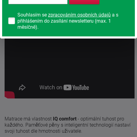
Souhlasím se
zpracováním osobních údajů
a s
přihlášením do zasílání newsletteru (max. 1
měsíčně).
Matrace má vlastnost
IQ comfort
- optimální tuhost pro
každého. Paměťové pěny s inteligentní technologií nastaví
svoji tuhost dle hmotnosti uživatele.