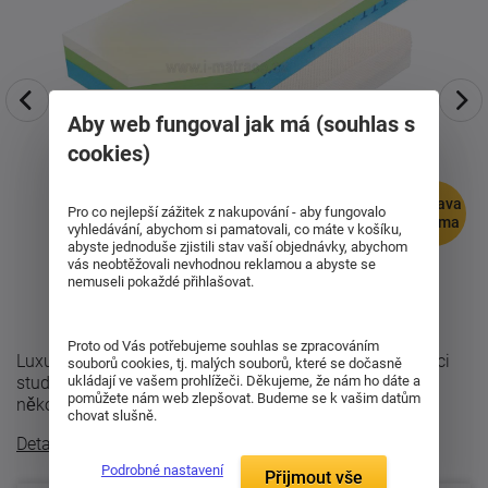
Aby web fungoval jak má (souhlas s
cookies)
doprava
Pro co nejlepší zážitek z nakupování - aby fungovalo
zdarma
vyhledávání, abychom si pamatovali, co máte v košíku,
abyste jednoduše zjistili stav vaší objednávky, abychom
vás neobtěžovali nevhodnou reklamou a abyste se
nemuseli pokaždé přihlašovat.
Proto od Vás potřebujeme souhlas se zpracováním
Luxusní ortopedická matrace Curem C 4500 v kombinaci
souborů cookies, tj. malých souborů, které se dočasně
studené a líné pěny v setu 1+1. Matrace se skládá z
ukládají ve vašem prohlížeči. Děkujeme, že nám ho dáte a
pomůžete nám web zlepšovat. Budeme se k vašim datům
několika vrstev: Super-soft ...
chovat slušně.
Detailní popis
Podrobné nastavení
Přijmout vše