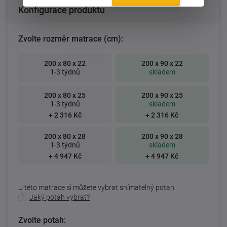
Konfigurace produktu
Zvolte rozměr matrace (cm):
200 x 80 x 22
200 x 90 x 22
1-3 týdnů
skladem
200 x 80 x 25
200 x 90 x 25
1-3 týdnů
skladem
+ 2 316 Kč
+ 2 316 Kč
200 x 80 x 28
200 x 90 x 28
1-3 týdnů
skladem
+ 4 947 Kč
+ 4 947 Kč
U této matrace si můžete vybrat snímatelný potah.
Jaký potah vybrat?
Zvolte potah: