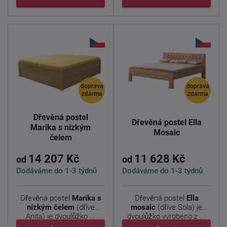
doprava
doprava
zdarma
zdarma
Dřevěná postel
Dřevěná postel Ella
Marika s nízkým
Mosaic
čelem
14 207 Kč
11 628 Kč
od
od
Dodáváme do 1-3 týdnů
Dodáváme do 1-3 týdnů
Dřevěná postel
Marika s
Dřevěná postel
Ella
nízkým čelem
(dříve
mosaic
(dříve Sola) je
Anita) je dvoulůžko ...
dvoulůžko vyrobeno z ...