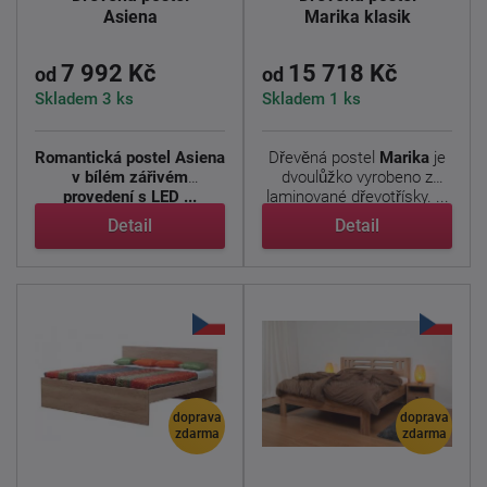
Asiena
Marika klasik
7 992 Kč
15 718 Kč
od
od
Skladem 3 ks
Skladem 1 ks
Romantická postel Asiena
Dřevěná postel
Marika
je
v bílém zářivém
dvoulůžko vyrobeno z
provedení s LED ...
laminované dřevotřísky. ...
Detail
Detail
doprava
doprava
zdarma
zdarma