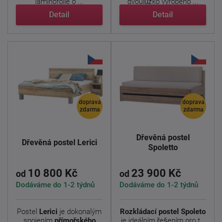
laminofolie o ...
dvoulůžko vyrobeno ...
Detail
Detail
doprava
doprava
zdarma
zdarma
Dřevěná postel
Dřevěná postel Lerici
Spoletto
10 800 Kč
23 900 Kč
od
od
Dodáváme do 1-2 týdnů
Dodáváme do 1-2 týdnů
Postel
Lerici
je dokonalým
Rozkládací postel Spoleto
spojením
přímořského
je ideálním řešením pro ty,