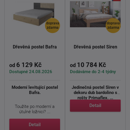
doprava
doprava
zdarma
zdarma
Dřevěná postel Bafra
Dřevěná postel Siren
6 129 Kč
10 784 Kč
od
od
Dostupné 24.08.2026
Dodáváme do 2-4 týdny
Moderní levitující postel
Jedinečná postel Siren v
Bafra.
dekoru dub bardolino s
rošty Primaflex. ...
Detail
Toužíte po moderní a
útulné ložnici? ...
Detail