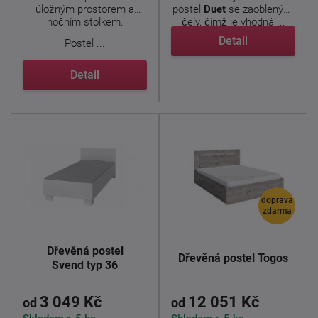
úložným prostorem a
postel
Duet
se zaoblenými
nočním stolkem.
čely, čímž je vhodná ...
Detail
Postel ...
Detail
doprava
zdarma
Dřevěná postel
Dřevěná postel Togos
Svend typ 36
3 049 Kč
12 051 Kč
od
od