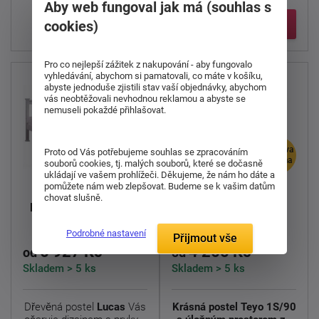
Aby web fungoval jak má (souhlas s
Detail
cookies)
Pro co nejlepší zážitek z nakupování - aby fungovalo
vyhledávání, abychom si pamatovali, co máte v košíku,
abyste jednoduše zjistili stav vaší objednávky, abychom
vás neobtěžovali nevhodnou reklamou a abyste se
nemuseli pokaždé přihlašovat.
doprava
doprava
Proto od Vás potřebujeme souhlas se zpracováním
zdarma
zdarma
souborů cookies, tj. malých souborů, které se dočasně
ukládají ve vašem prohlížeči. Děkujeme, že nám ho dáte a
pomůžete nám web zlepšovat. Budeme se k vašim datům
chovat slušně.
Dřevěná postel Teyo
Dřevěná postel Lucas
1S/90
Podrobné nastavení
Přijmout vše
6 927 Kč
4 265 Kč
od
od
Skladem > 5 ks
Skladem > 5 ks
Dřevěná postel
Lucas
Vás
Krásná postel Teyo 1S/90