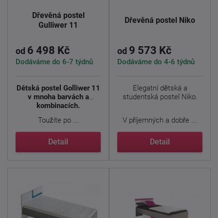
Dřevěná postel
Dřevěná postel Niko
Gulliwer 11
6 498 Kč
9 573 Kč
od
od
Dodáváme do 6-7 týdnů
Dodáváme do 4-6 týdnů
Dětská postel Golliwer 11
Elegatní dětská a
v mnoha barvách a
studentská postel Niko.
kombinacích.
Toužíte po ...
V příjemných a dobře ...
Detail
Detail