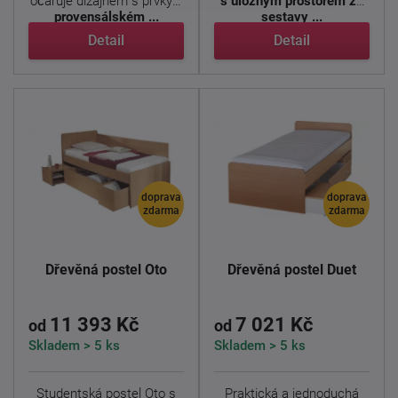
očaruje dizajnem s prvky v
s úložným prostorem ze
provensálském ...
sestavy ...
Detail
Detail
doprava
doprava
zdarma
zdarma
Dřevěná postel Oto
Dřevěná postel Duet
11 393 Kč
7 021 Kč
od
od
Skladem > 5 ks
Skladem > 5 ks
Studentská postel Oto s
Praktická a jednoduchá