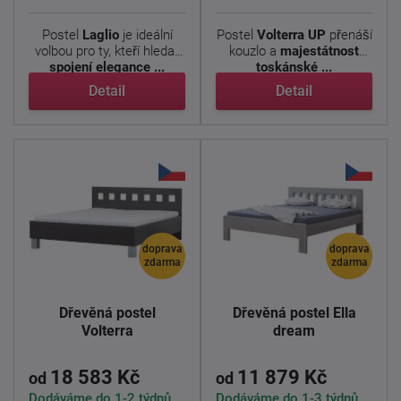
Postel
Laglio
je ideální
Postel
Volterra
UP
přenáší
volbou pro ty, kteří hledají
kouzlo a
majestátnost
spojení elegance ...
toskánské ...
Detail
Detail
doprava
doprava
zdarma
zdarma
Dřevěná postel
Dřevěná postel Ella
Volterra
dream
18 583 Kč
11 879 Kč
od
od
Dodáváme do 1-2 týdnů
Dodáváme do 1-3 týdnů