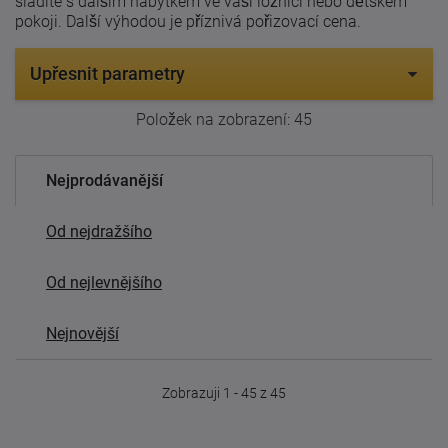
sladíte s dalším nábytkem ve vaší ložnici nebo dětském
pokoji. Další výhodou je příznivá pořizovací cena.
Upřesnit parametry
Položek na zobrazení:
45
Nejprodávanější
Od nejdražšího
Od nejlevnějšího
Nejnovější
Zobrazuji 1 - 45 z 45