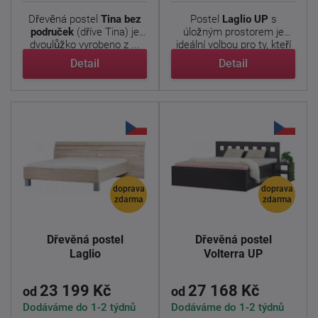
Dřevěná postel
Tina bez
Postel
Laglio
UP
s
područek
(dříve Tina) je
úložným prostorem je
dvoulůžko vyrobeno z ...
ideální volbou pro ty, kteří
...
Detail
Detail
doprava
doprava
zdarma
zdarma
Dřevěná postel
Dřevěná postel
Laglio
Volterra UP
23 199 Kč
27 168 Kč
od
od
Dodáváme do 1-2 týdnů
Dodáváme do 1-2 týdnů