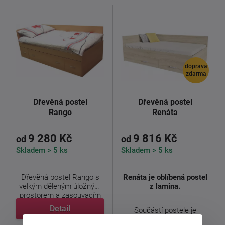
doprava
zdarma
Dřevěná postel
Dřevěná postel
Rango
Renáta
9 280 Kč
9 816 Kč
od
od
Skladem > 5 ks
Skladem > 5 ks
Dřevěná postel Rango s
Renáta je oblíbená postel
velkým děleným úložným
z lamina.
prostorem a zasouvacím
...
Detail
Součástí postele je
lamelový rošt ...