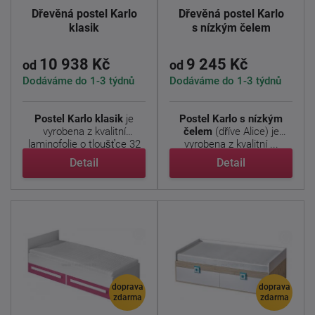
Dřevěná postel Karlo
Dřevěná postel Karlo
klasik
s nízkým čelem
10 938 Kč
9 245 Kč
od
od
Dodáváme do 1-3 týdnů
Dodáváme do 1-3 týdnů
Postel Karlo klasik
je
Postel Karlo s nízkým
vyrobena z kvalitní
čelem
(dříve Alice) je
laminofolie o tloušťce 32
vyrobena z kvalitní ...
...
Detail
Detail
doprava
doprava
zdarma
zdarma