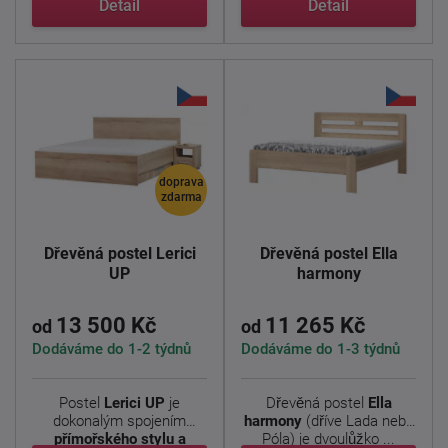
Detail
Detail
doprava
zdarma
Dřevěná postel Lerici
Dřevěná postel Ella
UP
harmony
13 500 Kč
11 265 Kč
od
od
Dodáváme do 1-2 týdnů
Dodáváme do 1-3 týdnů
Postel
Lerici
UP
je
Dřevěná postel
Ella
dokonalým spojením
harmony
(dříve Lada nebo
přímořského stylu a
Póla) je dvoulůžko ...