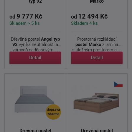
typ 92
Marko
9 777 Kč
12 494 Kč
od
od
Skladem > 5 ks
Skladem 4 ks
Dřevěná postel
Angel typ
Prostorná rozkládací
92
vyniká neutrálností a
postel Marko
z
lamina
zároveň nadčasovým ...
s úložným prostorem a ...
Detail
Detail
doprava
zdarma
Dřevěná postel
Dřevěná postel