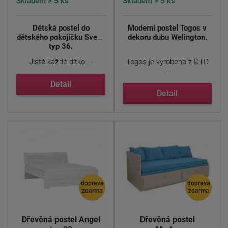
Skladem > 5 ks
Skladem > 5 ks
Dětská postel do
Moderní postel Togos v
dětského pokojíčku Svend
dekoru dubu Welington.
typ 36.
Jistě každé dítko ...
Togos je vyrobena z DTD
...
Detail
Detail
doprava
doprava
zdarma
zdarma
Dřevěná postel Angel
Dřevěná postel