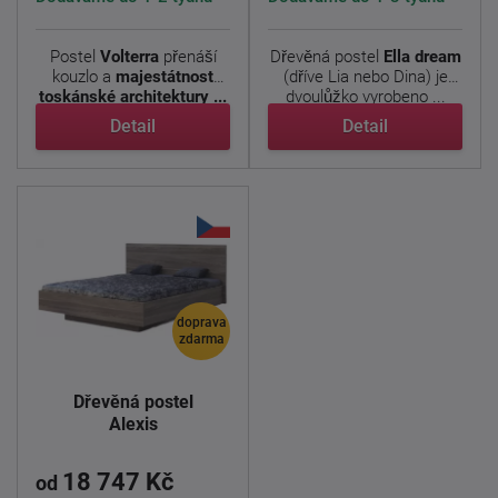
Postel
Volterra
přenáší
Dřevěná postel
Ella dream
kouzlo a
majestátnost
(dříve Lia nebo Dina) je
toskánské architektury ...
dvoulůžko vyrobeno ...
Detail
Detail
doprava
zdarma
Dřevěná postel
Alexis
18 747 Kč
od