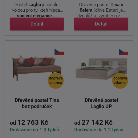
Postel
Laglio
je ideální
Dřevěná postel
Tina s
volbou pro ty, kteří hledají
čelem
(dříve Ester) je
spojení elegance ...
dvoulůžko vyrobeno z ...
Detail
Detail
doprava
doprava
zdarma
zdarma
Dřevěná postel Tina
Dřevěná postel
bez područek
Laglio UP
12 763 Kč
27 142 Kč
od
od
Dodáváme do 1-3 týdnů
Dodáváme do 1-2 týdnů