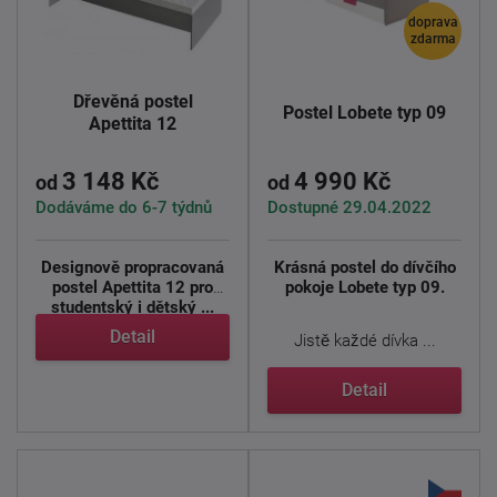
doprava
zdarma
Dřevěná postel
Postel Lobete typ 09
Apettita 12
3 148 Kč
4 990 Kč
od
od
Dodáváme do 6-7 týdnů
Dostupné 29.04.2022
Designově propracovaná
Krásná postel do dívčího
postel Apettita 12 pro
pokoje Lobete typ 09.
studentský i dětský ...
Detail
Jistě každé dívka ...
Detail