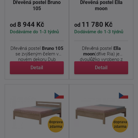
Dřevěná postel Bruno
Dřevěná postel Ella
105
moon
8 944 Kč
11 780 Kč
od
od
Dodáváme do 1-3 týdnů
Dodáváme do 1-3 týdnů
Dřevěná postel
Bruno 105
Dřevěná postel
Ella
se zvýšeným čelem v
moon
(dříve Ria) je
novém dekoru Dub
dvoulůžko vyrobeno z
nebraska ...
laminované ...
Detail
Detail
doprava
doprava
zdarma
zdarma