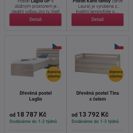
Postel
Laglio
UP
s
Postel Karlo family
(dříve
úložným prostorem je
Laura) je vyrobena z
ideální volbou pro ty, kteří
kvalitní laminofolie o ...
...
Detail
Detail
doprava
doprava
zdarma
zdarma
Dřevěná postel
Dřevěná postel Tina
Laglio
s čelem
18 787 Kč
13 792 Kč
od
od
Dodáváme do 1-2 týdnů
Dodáváme do 1-3 týdnů