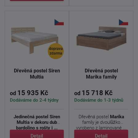
doprava
zdarma
Dřevěná postel Siren
Dřevěná postel
Multia
Marika family
15 935 Kč
15 718 Kč
od
od
Dodáváme do 2-4 týdny
Dodáváme do 1-3 týdnů
Jedinečná postel Siren
Dřevěná postel
Marika
Multia v dekoru dub
family je dvoulůžko
bardolino s rošty i ...
vyrobeno z laminované ...
Detail
Detail