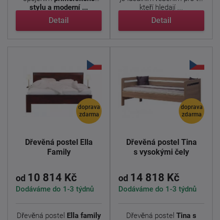
stylu a moderní ...
kteří hledají ...
Detail
Detail
doprava
doprava
zdarma
zdarma
Dřevěná postel Ella
Dřevěná postel Tina
Family
s vysokými čely
10 814 Kč
14 818 Kč
od
od
Dodáváme do 1-3 týdnů
Dodáváme do 1-3 týdnů
Dřevěná postel
Ella family
Dřevěná postel
Tina s