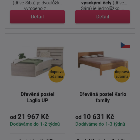
(dříve Sibu) je dvoulůžko
vysokými čely
(dříve
vyrobeno z ...
Sára) je jednolůžko ...
Detail
Detail
doprava
doprava
zdarma
zdarma
Dřevěná postel
Dřevěná postel Karlo
Laglio UP
family
21 967 Kč
10 631 Kč
od
od
Dodáváme do 1-2 týdnů
Dodáváme do 1-3 týdnů