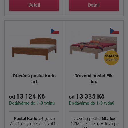
moderní ...
Detail
Detail
doprava
zdarma
Dřevěná postel Karlo
Dřevěná postel Ella
art
lux
13 124 Kč
13 335 Kč
od
od
Dodáváme do 1-3 týdnů
Dodáváme do 1-3 týdnů
Postel Karlo art
(dříve
Dřevěná postel
Ella lux
Alva) je vyrobena z kvalitní
(dříve Lea nebo Felisa) je