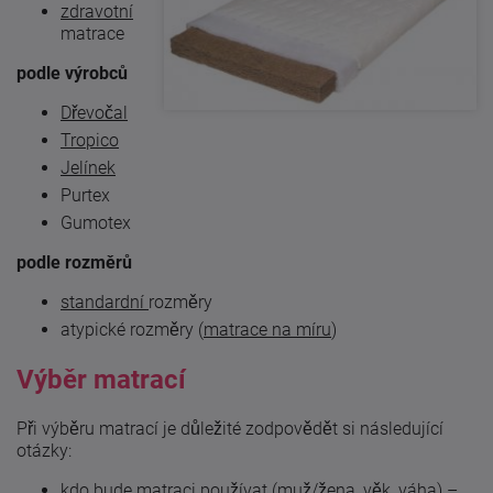
zdravotní
matrace
podle výrobců
Dřevočal
Tropico
Jelínek
Purtex
Gumotex
podle rozměrů
standardní
rozměry
atypické rozměry (
matrace na míru
)
Výběr matrací
Při výběru matrací je důležité zodpovědět si následující
otázky:
kdo bude matraci používat (muž/žena, věk, váha) –