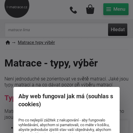
Můj účet
Hledat
Matrace typy výběr
Matrace - typy, výběr
Není jednoduché se zorientovat ve světě matrací. Jaké jsou
typy matrací a na co dávat pozor při výběru matrací
Aby web fungoval jak má (souhlas s
Typy matrací
cookies)
Matrace se nejčastěji rozdělují
podle
materiálu
, z kterého
jsou vyrobeny
Pro co nejlepší zážitek z nakupování - aby fungovalo
vyhledávání, abychom si pamatovali, co máte v košíku,
matrace ze
abyste jednoduše zjistili stav vaší objednávky, abychom