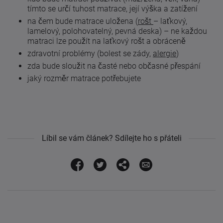
tímto se určí tuhost matrace, její výška a zatížení
na čem bude matrace uložena (
rošt
– laťkový,
lamelový, polohovatelný, pevná deska) – ne každou
matraci lze použít na laťkový rošt a obráceně
zdravotní problémy (bolest se zády,
alergie
)
zda bude sloužit na časté nebo občasné přespání
jaký rozměr matrace potřebujete
Líbil se vám článek? Sdílejte ho s přáteli