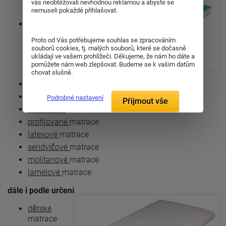
studené
vás neobtěžovali nevhodnou reklamou a abyste se
nemuseli pokaždé přihlašovat.
pěny
matrace
z
bio pěny
Proto od Vás potřebujeme souhlas se zpracováním
souborů cookies, tj. malých souborů, které se dočasně
ukládají ve vašem prohlížeči. Děkujeme, že nám ho dáte a
pomůžete nám web zlepšovat. Budeme se k vašim datům
chovat slušně.
polyuretanové
matrace
pružinové
matrace
Podrobné nastavení
Přijmout vše
taštičkové
matrace
profilované
matrace
latexové
matrace
sendvičové
matrace
molitanové
matrace
lamelové
matrace
dále i podle určení
dětské
matrace