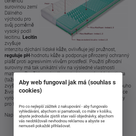
ceněnou
surovinou zemí
Dálného
východu pro
svůj poměrně
vysoký podíl
lecitinu.
Lecitin
zvyšuje
intenzitu dýchání lidské kůže, ovlivňuje její pružnost,
reguluje pH
-hodnotu kůže a podporuje přirozený ochranný
plášť proti agresivním vlivům prostředí. Použití přírodní
suroviny má tak unikátní vliv na výsledné vlastnosti
matrace. Použitím sojového extraktu se násobí elasticita
(tažnost),
snižuje se tlaková deformace
a zároveň se
Aby web fungoval jak má (souhlas s
zvyšuje odrazová pružnost. Tato pěna se vyznačuje dlouho
cookies)
životností a
skvělými ortopedickými vlastnosmi
. Matrace
vyrobené z extraktu soji splňují nejnáročnější požadavky
pro testování,
Okotex-Standard - Třídy 1
.
Pro co nejlepší zážitek z nakupování - aby fungovalo
vyhledávání, abychom si pamatovali, co máte v košíku,
Např. matrace
Korfu
.
abyste jednoduše zjistili stav vaší objednávky, abychom
vás neobtěžovali nevhodnou reklamou a abyste se
nemuseli pokaždé přihlašovat.