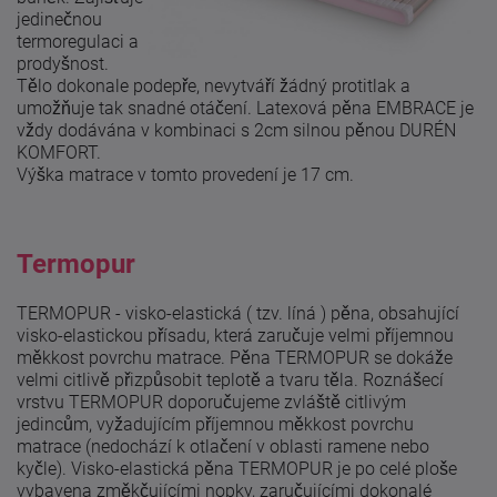
jedinečnou
termoregulaci a
prodyšnost.
Tělo dokonale podepře, nevytváří žádný protitlak a
umožňuje tak snadné otáčení. Latexová pěna EMBRACE je
vždy dodávána v kombinaci s 2cm silnou pěnou DURÉN
KOMFORT.
Výška matrace v tomto provedení je 17 cm.
Termopur
TERMOPUR - visko-elastická ( tzv. líná ) pěna, obsahující
visko-elastickou přísadu, která zaručuje velmi příjemnou
měkkost povrchu matrace. Pěna TERMOPUR se dokáže
velmi citlivě přizpůsobit teplotě a tvaru těla. Roznášecí
vrstvu TERMOPUR doporučujeme zvláště citlivým
jedincům, vyžadujícím příjemnou měkkost povrchu
matrace (nedochází k otlačení v oblasti ramene nebo
kyčle). Visko-elastická pěna TERMOPUR je po celé ploše
vybavena změkčujícími nopky, zaručujícími dokonalé