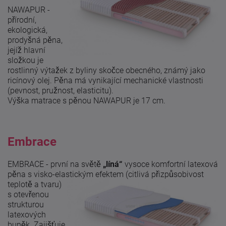
NAWAPUR -
přírodní,
ekologická,
prodyšná pěna,
jejíž hlavní
složkou je
rostlinný výtažek z byliny skočce obecného, známý jako
ricínový olej. Pěna má vynikající mechanické vlastnosti
(pevnost, pružnost, elasticitu).
Výška matrace s pěnou NAWAPUR je 17 cm.
Embrace
EMBRACE - první na světě
„líná“
vysoce komfortní latexová
pěna s visko-elastickým efektem (citlivá přizpůsobivost
teplotě a
tvaru)
s otevřenou
strukturou
latexových
buněk. Zajišťuje