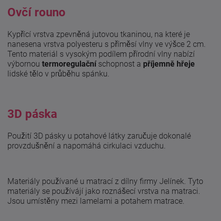
Ovčí rouno
Kypřící vrstva zpevněná jutovou tkaninou, na které je
nanesena vrstva polyesteru s příměsí vlny ve výšce 2 cm.
Tento materiál s vysokým podílem přírodní vlny nabízí
výbornou
termoregulační
schopnost a
příjemně hřeje
lidské tělo v průběhu spánku.
3D páska
Použití 3D pásky u potahové látky zaručuje dokonalé
provzdušnění a napomáhá cirkulaci vzduchu.
Materiály používané u matrací z dílny firmy Jelínek. Tyto
materiály se používájí jako roznášecí vrstva na matraci.
Jsou umístěny mezi lamelami a potahem matrace.