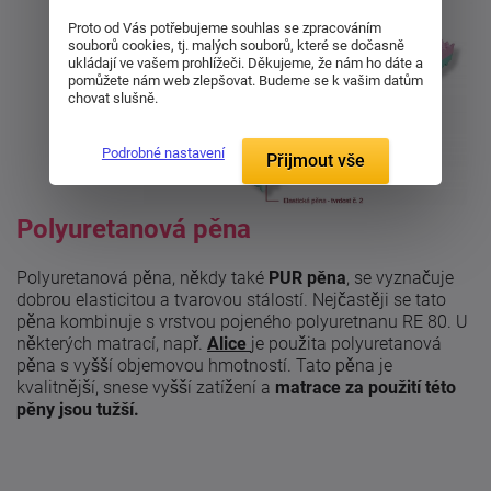
Proto od Vás potřebujeme souhlas se zpracováním
souborů cookies, tj. malých souborů, které se dočasně
ukládají ve vašem prohlížeči. Děkujeme, že nám ho dáte a
pomůžete nám web zlepšovat. Budeme se k vašim datům
chovat slušně.
Podrobné nastavení
Přijmout vše
Polyuretanová pěna
Polyuretanová pěna, někdy také
PUR pěna
, se vyznačuje
dobrou elasticitou a tvarovou stálostí. Nejčastěji se tato
pěna kombinuje s vrstvou pojeného polyuretnanu RE 80. U
některých matrací, např.
Alice
je použita polyuretanová
pěna s vyšší objemovou hmotností. Tato pěna je
kvalitnější, snese vyšší zatížení a
matrace za použití této
pěny jsou tužší.