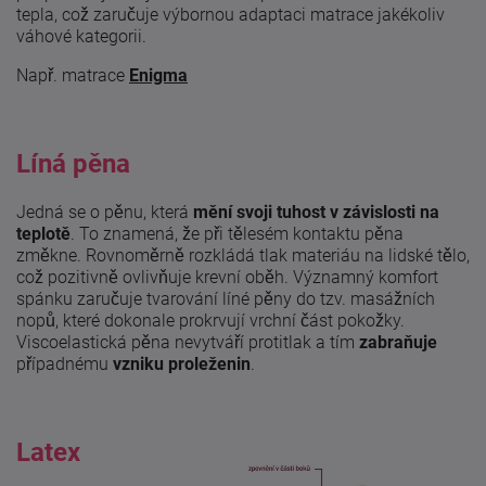
tepla, což zaručuje výbornou adaptaci matrace jakékoliv
váhové kategorii.
Např. matrace
Enigma
Líná pěna
Jedná se o pěnu, která
mění svoji tuhost v závislosti na
teplotě
. To znamená, že při tělesém kontaktu pěna
změkne. Rovnoměrně rozkládá tlak materiáu na lidské tělo,
což pozitivně ovlivňuje krevní oběh. Významný komfort
spánku zaručuje tvarování líné pěny do tzv. masážních
nopů, které dokonale prokrvují vrchní část pokožky.
Viscoelastická pěna nevytváří protitlak a tím
zabraňuje
případnému
vzniku proleženin
.
Latex