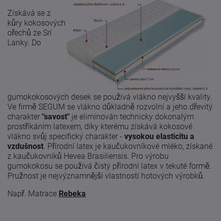
Získává se z
kůry kokosových
ořechů ze Srí
Lanky. Do
gumokokosových desek se používá vlákno nejvyšší kvality.
Ve firmě SEGUM se vlákno důkladně rozvolní a jeho dřevitý
charakter
"savost"
je eliminován technicky dokonalým
prostříkáním latexem, díky kterému získává kokosové
vlákno svůj specifický charakter -
vysokou elasticitu a
vzdušnost
. Přírodní latex je kaučukovníkové mléko, získané
z kaučukovníků Hevea Brasiliensis. Pro výrobu
gumokokosu se používá čistý přírodní latex v tekuté formě.
Pružnost je nejvýznamnější vlastností hotových výrobků.
Např. Matrace
Rebeka