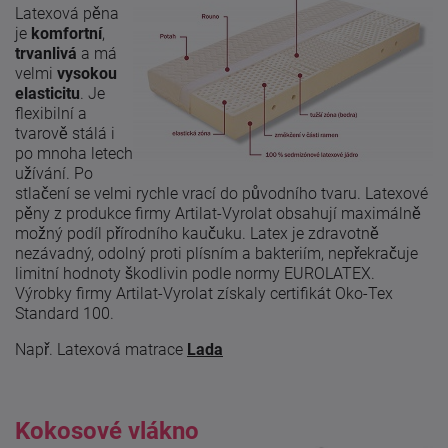
Latexová pěna
je
komfortní
,
trvanlivá
a má
velmi
vysokou
elasticitu
. Je
flexibilní a
tvarově stálá i
po mnoha letech
užívání. Po
stlačení se velmi rychle vrací do původního tvaru. Latexové
pěny z produkce firmy Artilat-Vyrolat obsahují maximálně
možný podíl přírodního kaučuku. Latex je zdravotně
nezávadný, odolný proti plísním a bakteriím, nepřekračuje
limitní hodnoty škodlivin podle normy EUROLATEX.
Výrobky firmy Artilat-Vyrolat získaly certifikát Oko-Tex
Standard 100.
Např. Latexová matrace
Lada
Kokosové vlákno