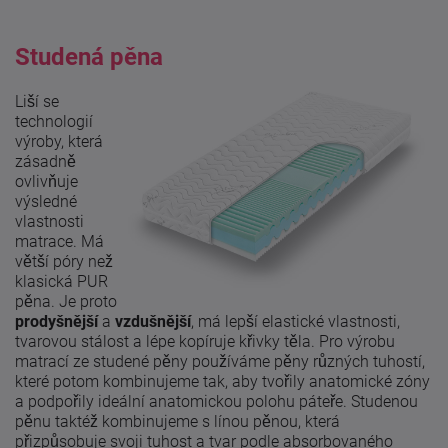
Studená pěna
Liší se
technologií
výroby, která
zásadně
ovlivňuje
výsledné
vlastnosti
matrace. Má
větší póry než
klasická PUR
pěna. Je proto
prodyšnější
a
vzdušnější
, má lepší elastické vlastnosti,
tvarovou stálost a lépe kopíruje křivky těla. Pro výrobu
matrací ze studené pěny používáme pěny různých tuhostí,
které potom kombinujeme tak, aby tvořily anatomické zóny
a podpořily ideální anatomickou polohu páteře. Studenou
pěnu taktéž kombinujeme s línou pěnou, která
přizpůsobuje svoji tuhost a tvar podle absorbovaného