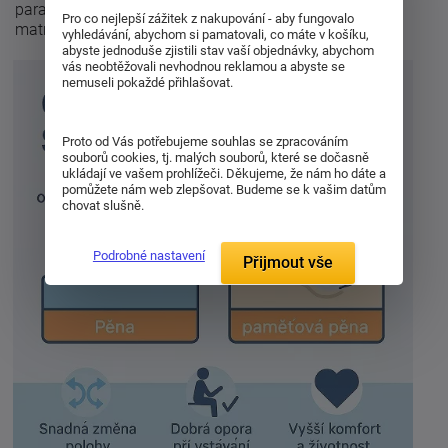
parametr pro hodnocení pohodlí, podpory i životnosti
Pro co nejlepší zážitek z nakupování - aby fungovalo
matrace.
vyhledávání, abychom si pamatovali, co máte v košíku,
abyste jednoduše zjistili stav vaší objednávky, abychom
vás neobtěžovali nevhodnou reklamou a abyste se
nemuseli pokaždé přihlašovat.
Proto od Vás potřebujeme souhlas se zpracováním
souborů cookies, tj. malých souborů, které se dočasně
ukládají ve vašem prohlížeči. Děkujeme, že nám ho dáte a
pomůžete nám web zlepšovat. Budeme se k vašim datům
chovat slušně.
Podrobné nastavení
Přijmout vše