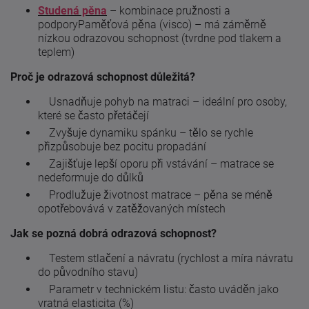
Studená pěna
– kombinace pružnosti a
podporyPaměťová pěna (visco) – má záměrně
nízkou odrazovou schopnost (tvrdne pod tlakem a
teplem)
Proč je odrazová schopnost důležitá?
Usnadňuje pohyb na matraci – ideální pro osoby,
které se často přetáčejí
Zvyšuje dynamiku spánku – tělo se rychle
přizpůsobuje bez pocitu propadání
Zajišťuje lepší oporu při vstávání – matrace se
nedeformuje do důlků
Prodlužuje životnost matrace – pěna se méně
opotřebovává v zatěžovaných místech
Jak se pozná dobrá odrazová schopnost?
Testem stlačení a návratu (rychlost a míra návratu
do původního stavu)
Parametr v technickém listu: často uváděn jako
vratná elasticita (%)