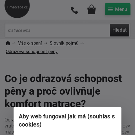
Můj účet
Hledat
Vše o spaní
Slovník pojmů
Odrazová schopnost pěny
Co je odrazová schopnost
pěny a proč ovlivňuje
komfort matrace?
Aby web fungoval jak má (souhlas s
Odrazová schopnost pěny (také zvaná elasticita nebo
cookies)
vratnost materiálu) označuje, jak rychle a účinně se pěnový
materiál vrací do původního tvaru po zatížení. Je to klíčový