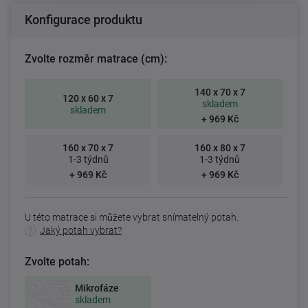
Konfigurace produktu
Zvolte rozměr matrace (cm):
140 x 70 x 7
120 x 60 x 7
skladem
skladem
+ 969 Kč
160 x 70 x 7
160 x 80 x 7
1-3 týdnů
1-3 týdnů
+ 969 Kč
+ 969 Kč
U této matrace si můžete vybrat snímatelný potah.
Jaký potah vybrat?
Zvolte potah:
Mikrofáze
skladem