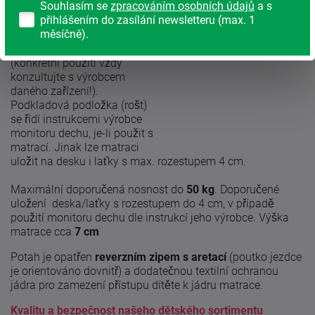
Souhlasím se
zpracováním osobních údajů
a s
vlákna.
přihlášením do zasílání newsletteru (max. 1
měsíčně).
Matrace je vhodná pro
použití s monitorem dechu
(konkrétní použití vždy
konzultujte s výrobcem
daného zařízení!).
Podkladová podložka (rošt)
se řídí instrukcemi výrobce
monitoru dechu, je-li použit s
matrací. Jinak lze matraci
uložit na desku i laťky s max. rozestupem 4 cm.
Maximální doporučená nosnost do
50 kg
. Doporučené
uložení deska/laťky s rozestupem do 4 cm, v případě
použití monitoru dechu dle instrukcí jeho výrobce. Výška
matrace cca
7 cm
Potah je opatřen
reverzním zipem s aretací
(poutko jezdce
je orientováno dovnitř) a dodatečnou textilní ochranou
jádra pro zamezení přístupu dítěte k jádru matrace.
Kvalitu a bezpečnost našeho dětského sortimentu