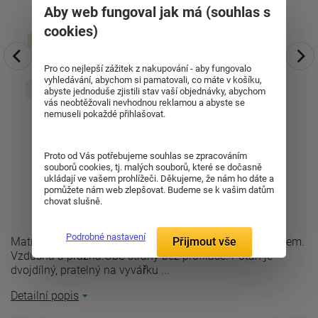
Aby web fungoval jak má (souhlas s
cookies)
Pro co nejlepší zážitek z nakupování - aby fungovalo
vyhledávání, abychom si pamatovali, co máte v košíku,
abyste jednoduše zjistili stav vaší objednávky, abychom
vás neobtěžovali nevhodnou reklamou a abyste se
nemuseli pokaždé přihlašovat.
Proto od Vás potřebujeme souhlas se zpracováním
souborů cookies, tj. malých souborů, které se dočasně
ukládají ve vašem prohlížeči. Děkujeme, že nám ho dáte a
pomůžete nám web zlepšovat. Budeme se k vašim datům
chovat slušně.
Podrobné nastavení
Matrace ze studené pěny bez lepidel s pratelným potahem.
Přijmout vše
Vzdušná a pružná.Obě strany bez profilace. Potah je
dvojdílný, pratelný na vyvářku ...
Detailní popis