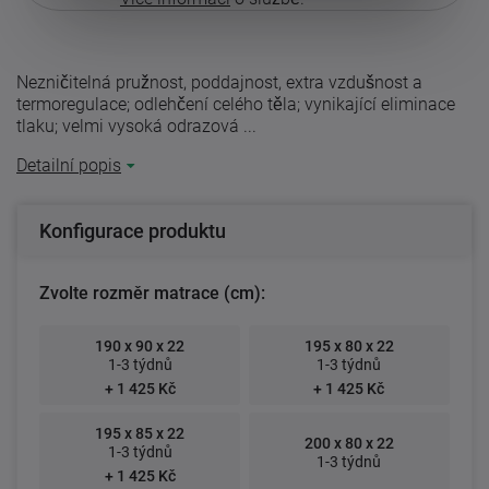
Nezničitelná pružnost, poddajnost, extra vzdušnost a
termoregulace; odlehčení celého těla; vynikající eliminace
tlaku; velmi vysoká odrazová ...
Detailní popis
Konfigurace produktu
Zvolte rozměr matrace (cm):
190 x 90 x 22
195 x 80 x 22
1-3 týdnů
1-3 týdnů
+ 1 425 Kč
+ 1 425 Kč
195 x 85 x 22
200 x 80 x 22
1-3 týdnů
1-3 týdnů
+ 1 425 Kč