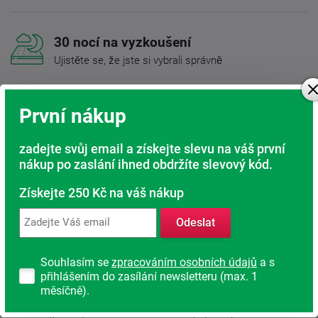
30 nocí na vyzkoušení
Ujistěte se, že jste si vybrali správně
Doprava ZDARMA
Při nákupu nad 6 000 Kč
První nákup
Rádi poradíme s výběrem
zadejte svůj email a získejte slevu na váš první
Najděte vhodnou matraci
nákup po zaslání ihned obdržíte slevový kód.
Rodinná firma
Získejte 250 Kč na váš nákup
S tradicí od roku 1991
Odeslat
Souhlasím se
zpracováním osobních údajů
a s
Popis produktu
přihlášením do zasílání newsletteru (max. 1
měsíčně).
Nezničitelná pružnost, poddajnost, extra vzdušnost a
termoregulace; odlehčení celého těla; vynikající eliminace