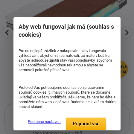
Aby web fungoval jak má (souhlas s
cookies)
Pro co nejlepší zážitek z nakupování - aby fungovalo
vyhledávání, abychom si pamatovali, co máte v košíku,
abyste jednoduše zjistili stav vaší objednávky, abychom
vás neobtěžovali nevhodnou reklamou a abyste se
doprava
nemuseli pokaždé přihlašovat.
zdarma
Proto od Vás potřebujeme souhlas se zpracováním
souborů cookies, tj. malých souborů, které se dočasně
ukládají ve vašem prohlížeči. Děkujeme, že nám ho dáte a
pomůžete nám web zlepšovat. Budeme se k vašim datům
chovat slušně.
Podrobné nastavení
Přijmout vše
Pouze při nákupu přes i-matrace.cz
Více informací
o službě.