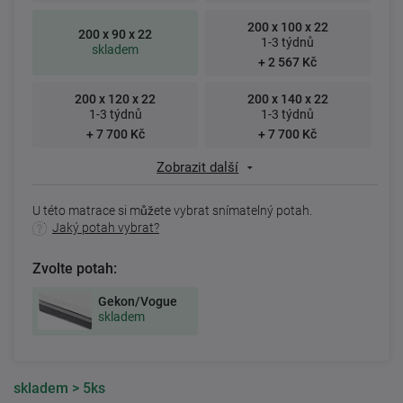
200 x 100 x 22
200 x 90 x 22
1-3 týdnů
skladem
+ 2 567 Kč
200 x 120 x 22
200 x 140 x 22
1-3 týdnů
1-3 týdnů
+ 7 700 Kč
+ 7 700 Kč
Zobrazit další
U této matrace si můžete vybrat snímatelný potah.
Jaký potah vybrat?
Zvolte potah:
Gekon/Vogue
skladem
skladem
> 5ks