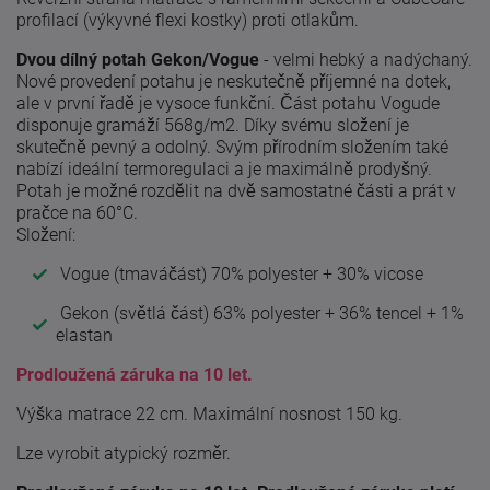
profilací (výkyvné flexi kostky) proti otlakům.
Dvou dílný potah Gekon/Vogue
- velmi hebký a nadýchaný.
Nové provedení potahu je neskutečně příjemné na dotek,
ale v první řadě je vysoce funkční. Část potahu Vogude
disponuje gramáží 568g/m2. Díky svému složení je
skutečně pevný a odolný. Svým přírodním složením také
nabízí ideální termoregulaci a je maximálně prodyšný.
Potah je možné rozdělit na dvě samostatné části a prát v
pračce na 60°C.
Složení:
Vogue (tmaváčást) 70% polyester + 30% vicose
Gekon (světlá část) 63% polyester + 36% tencel + 1%
elastan
Prodloužená záruka na 10 let.
Výška matrace 22 cm. Maximální nosnost 150 kg.
Lze vyrobit atypický rozměr.