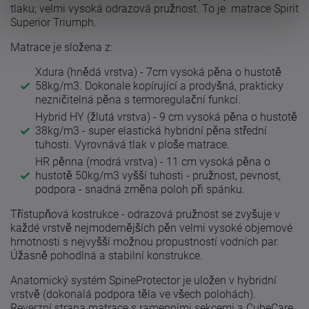
tlaku; velmi vysoká odrazová pružnost. To je matrace Spirit
Superior Triumph.
Matrace je složena z:
Xdura (hnědá vrstva) - 7cm vysoká pěna o hustotě
58kg/m3. Dokonale kopírující a prodyšná, prakticky
nezničitelná pěna s termoregulační funkcí.
Hybrid HY (žlutá vrstva) - 9 cm vysoká pěna o hustotě
38kg/m3 - super elastická hybridní pěna střední
tuhosti. Vyrovnává tlak v ploše matrace.
HR pěnna (modrá vrstva) - 11 cm vysoká pěna o
hustotě 50kg/m3 vyšší tuhosti - pružnost, pevnost,
podpora - snadná změna poloh při spánku.
Třístupňová kostrukce - odrazová pružnost se zvyšuje v
každé vrstvě nejmodernějších pěn velmi vysoké objemové
hmotnosti s nejvyšší možnou propustností vodních par.
Úžasně pohodlná a stabilní konstrukce.
Anatomický systém SpineProtector je uložen v hybridní
vrstvě (dokonalá podpora těla ve všech polohách).
Reverzní strana matrace s ramenními sekcemi a CubeCare