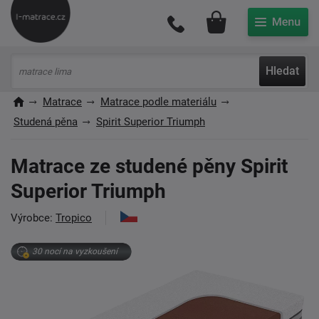
Můj účet
Hledat
Matrace
Matrace podle materiálu
Studená pěna
Spirit Superior Triumph
Matrace ze studené pěny Spirit
Superior Triumph
Výrobce:
Tropico
30 nocí na vyzkoušení