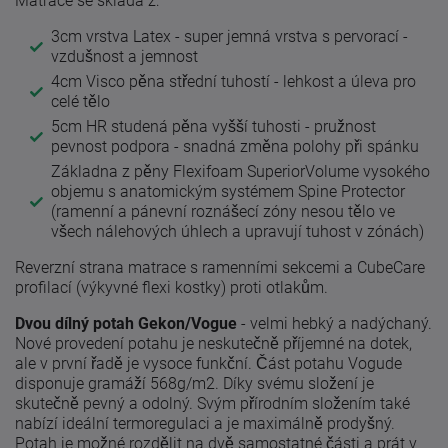
Matrace se skládá z:
3cm vrstva Latex - super jemná vrstva s pervorací -
vzdušnost a jemnost
4cm Visco pěna střední tuhostí - lehkost a úleva pro
celé tělo
5cm HR studená pěna vyšší tuhosti - pružnost
pevnost podpora - snadná změna polohy při spánku
Základna z pěny Flexifoam SuperiorVolume vysokého
objemu s anatomickým systémem Spine Protector
(ramenní a pánevní roznášecí zóny nesou tělo ve
všech nálehových úhlech a upravují tuhost v zónách)
Reverzní strana matrace s ramenními sekcemi a CubeCare
profilací (výkyvné flexi kostky) proti otlakům.
Dvou dílný potah Gekon/Vogue
- velmi hebký a nadýchaný.
Nové provedení potahu je neskutečně příjemné na dotek,
ale v první řadě je vysoce funkční. Část potahu Vogude
disponuje gramáží 568g/m2. Díky svému složení je
skutečně pevný a odolný. Svým přírodním složením také
nabízí ideální termoregulaci a je maximálně prodyšný.
Potah je možné rozdělit na dvě samostatné části a prát v