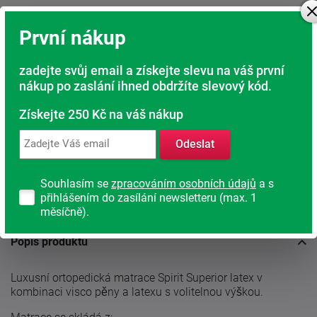
Kamenná prodejna
První nákup
Jsme tu pro Vás
Doprava ZDARMA
zadejte svůj email a získejte slevu na váš první
nákup po zaslání ihned obdržíte slevový kód.
Při nákupu nad 6 000 Kč
Získejte 250 Kč na váš nákup
Rádi poradíme s výběrem
Najděte vhodnou matraci
Odeslat
Rodinná firma
Souhlasím se
zpracováním osobních údajů
a s
S tradicí od roku 1991
přihlášením do zasílání newsletteru (max. 1
měsíčně).
Popis produktu
Luxusní ortopedická matrace Spirit Superior latex v
kombinaci visco pěny a latexu s volitelnou výškou.