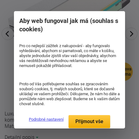
Aby web fungoval jak má (souhlas s
cookies)
Pro co nejlepší zážitek z nakupování - aby fungovalo
vyhledávání, abychom si pamatovali, co máte v košíku,
abyste jednoduše zjistili stav vaší objednávky, abychom
vás neobtěžovali nevhodnou reklamou a abyste se
nemuseli pokaždé přihlašovat.
doprava
zdarma
Proto od Vás potřebujeme souhlas se zpracováním
souborů cookies, tj. malých souborů, které se dočasně
ukládají ve vašem prohlížeči. Děkujeme, že nám ho dáte a
pomůžete nám web zlepšovat. Budeme se k vašim datům
chovat slušně.
Luxusní ortopedická matrace Spirit Superior latex v
kombinaci visco pěny a latexu s volitelnou výškou.
Podrobné nastavení
Přijmout vše
Matrace se skládá z: 3cm vrstva ...
Detailní popis