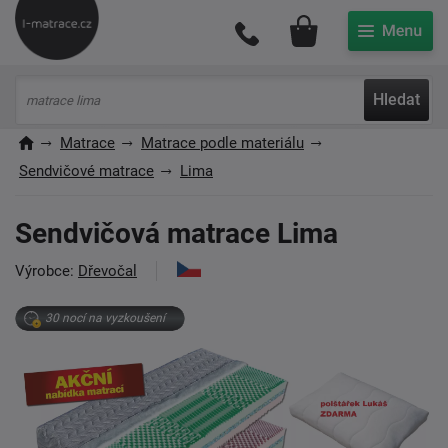
Můj účet
Hledat
Matrace
Matrace podle materiálu
Sendvičové matrace
Lima
Sendvičová matrace Lima
Výrobce:
Dřevočal
30 nocí na vyzkoušení