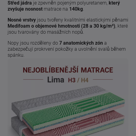
Střed jádra
je zpevněn pojeným polyuretanem,
který
zvyšuje nosnost
matrace na
140kg
.
Nosné vrstvy
jsou tvořeny kvalitními elastickými pěnami
Medifoam o objemové hmotnosti (28 a 30 kg/m³)
, které
jsou tvarovány do masážních nopů.
Nopy jsou rozděleny do
7 anatomických zón
a
zabezpečují prokrvení pokožky a uvolnění svalů během
spánku.