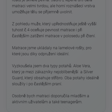
matraci velmi tvrdou, ale horní roznášecí vrstva
umožňuje tělu se příjemně uvolnit.
Z pohledu muže, který upřednostňuje ještě vyšší
tuhost č.4 oceňuje pevnost matrace i při
častějším zatížení matrace v polosedu při čtení.
Matrace jsme ukládaly na lamelové rošty, pro
které jsou díky odpružení ideální.
Vyzkoušela jsem dva typy potahů. Aloe Vera,
který je mezi zákazníky nejoblíbenější a Silver
Guard, který obsahuje stříbro. Oba potahy ideálně
sloužily i po častějším praní.
Osobně bych matraci doporučila mladším a
aktivním uživatelům a také teenagerům.