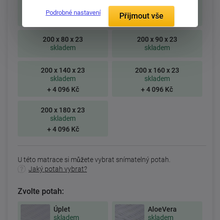
195 x 80 x 23
195 x 85 x 23
Podrobné nastavení
Přijmout vše
skladem
skladem
200 x 80 x 23
200 x 90 x 23
skladem
skladem
200 x 140 x 23
200 x 160 x 23
skladem
skladem
+ 4 096 Kč
+ 4 096 Kč
200 x 180 x 23
skladem
+ 4 096 Kč
U této matrace si můžete vybrat snímatelný potah.
Jaký potah vybrat?
Zvolte potah:
Úplet
AloeVera
skladem
skladem