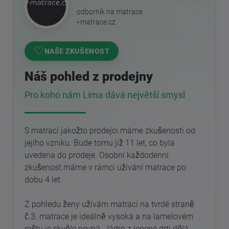
odborník na matrace
i-matrace.cz
♡
NAŠE ZKUŠENOST
Náš pohled z prodejny
Pro koho nám Lima dává největší smysl
S matrací jakožto prodejci máme zkušenosti od
jejího vzniku. Bude tomu již 11 let, co byla
uvedena do prodeje. Osobní každodenní
zkušenost máme v rámci užívání matrace po
dobu 4 let.
Z pohledu ženy užívám matraci na tvrdé straně
č.3. matrace je ideálně vysoká a na lamelovém
roštu je skvěle pevná. Jádro z lepené drti dělá