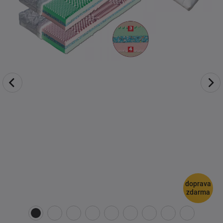
doprava
zdarma