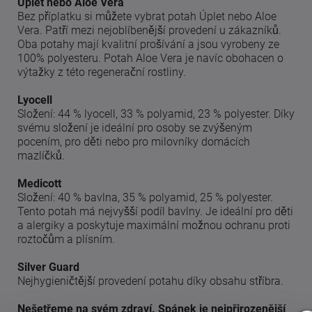
Úplet nebo Aloe Vera
Bez příplatku si můžete vybrat potah Úplet nebo Aloe
Vera. Patří mezi nejoblíbenější provedení u zákazníků.
Oba potahy mají kvalitní prošívání a jsou vyrobeny ze
100% polyesteru. Potah Aloe Vera je navíc obohacen o
výtažky z této regenerační rostliny.
Lyocell
Složení: 44 % lyocell, 33 % polyamid, 23 % polyester. Díky
svému složení je ideální pro osoby se zvýšeným
pocením, pro děti nebo pro milovníky domácích
mazlíčků.
Medicott
Složení: 40 % bavlna, 35 % polyamid, 25 % polyester.
Tento potah má nejvyšší podíl bavlny. Je ideální pro děti
a alergiky a poskytuje maximální možnou ochranu proti
roztočům a plísním.
Silver Guard
Nejhygieničtější provedení potahu díky obsahu stříbra.
Nešetřeme na svém zdraví. Spánek je nejpřirozenější