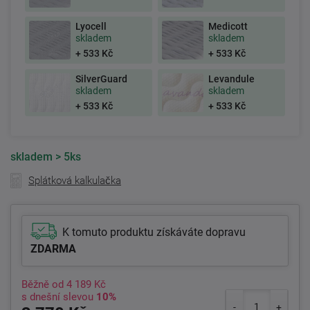
Lyocell
Medicott
skladem
skladem
+ 533 Kč
+ 533 Kč
SilverGuard
Levandule
skladem
skladem
+ 533 Kč
+ 533 Kč
skladem
> 5ks
Splátková kalkulačka
K tomuto produktu získáváte dopravu
ZDARMA
Běžně od
4 189 Kč
s dnešní slevou
10%