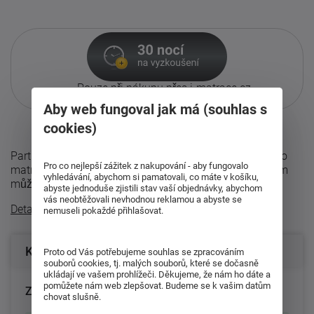
Pouze při nákupu přes i-matrace.cz
Více informací
o službě.
Aby web fungoval jak má (souhlas s
cookies)
Partnerská sendvičová matrace Lima, dvojí tuhosti. Tato
Pro co nejlepší zážitek z nakupování - aby fungovalo
matrace má z každé strany jinou tuhost. Jejím otočením
vyhledávání, abychom si pamatovali, co máte v košíku,
můžete měnit tužší a měkčí ...
abyste jednoduše zjistili stav vaší objednávky, abychom
vás neobtěžovali nevhodnou reklamou a abyste se
Detailní popis
nemuseli pokaždé přihlašovat.
Konfigurace produktu
Proto od Vás potřebujeme souhlas se zpracováním
souborů cookies, tj. malých souborů, které se dočasně
ukládají ve vašem prohlížeči. Děkujeme, že nám ho dáte a
pomůžete nám web zlepšovat. Budeme se k vašim datům
Zvolte rozměr matrace (cm):
chovat slušně.