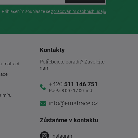
Přihlášením souhlasíte se
zpracovaním osobních údajů
Kontakty
Potřebujete poradit? Zavolejte
u matrací
nám
race
+420
511 146 751
Po-Pá 8:00 - 17:00 hod.
a míru
info@i-matrace.cz
Zůstaňme v kontaktu
Instagram