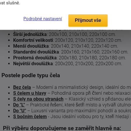
Postele podle rozměru
at slušně.
Ať už potřebujete postel pro malou ložnici nebo prostorné řeše
možnosti výroby na míru.
Podrobné nastavení
Přijmout vše
Jednolůžkové rozměry
: 200x90, 210x90, 220x90 cm.
Širší jednolůžka
: 200x100, 210x100, 220x100 cm.
Komfortní velikosti
: 200x120, 210x120, 220x120 cm.
Menší dvoulůžka
: 200x140, 210x140, 220x140 cm.
Standardní dvoulůžka
: 200x160, 210x160, 220x160 cm.
Prostorná dvoulůžka
: 200x180, 210x180, 220x180 cm.
Největší dvoulůžka
: 200x200, 210x200, 220x200 cm.
Postele podle typu čela
Bez čela
– Moderní a minimalistický design, ideální do m
S čelem u hlavy
– Pohodlná opora při čtení nebo relaxaci
S čely na obou stranách
– Klasický vzhled s přidanou ele
Do "L"
– Praktické řešení, které šetří místo a vytváří útuln
Do "U"
– Luxusní varianta pro maximální pohodlí a soukr
S bočním čelem
- Jsou ideální volbou pro ty, kteří hledaj
Při výběru doporučujeme se zaměřit hlavně na: