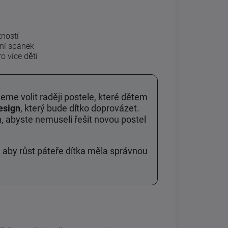
tností
tní spánek
o více dětí
me volit raději postele, které dětem
esign
, který bude dítko doprovázet.
gn, abyste nemuseli řešit novou postel
 aby růst páteře dítka měla správnou