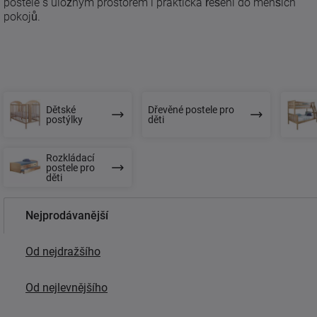
postele s úložným prostorem i praktická řešení do menších
pokojů.
Dětské
Dřevěné postele pro
postýlky
děti
Rozkládací
postele pro
děti
Nejprodávanější
Od nejdražšího
Od nejlevnějšího