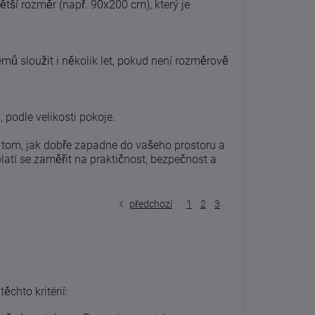
větší rozměr (např. 90x200 cm), který je
émů sloužit i několik let, pokud není rozměrově
podle velikosti pokoje.
o tom, jak dobře zapadne do vašeho prostoru a
yplatí se zaměřit na praktičnost, bezpečnost a
předchozí
1
2
3
ěchto kritérií: