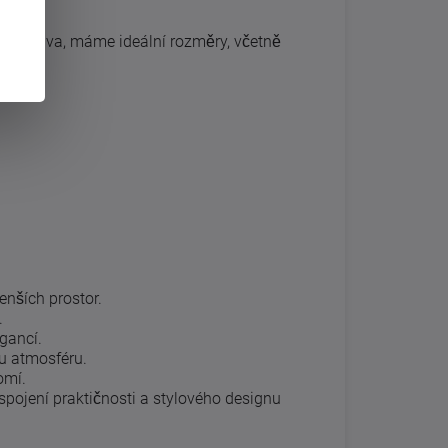
ní pro dva, máme ideální rozměry, včetně
enších prostor.
.
gancí.
ou atmosféru.
omí.
í spojení praktičnosti a stylového designu