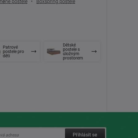
něné postele
Boxspring postele
Dětské
Patrové
postele s
postele pro
úložným
děti
prostorem
Přihlásit se