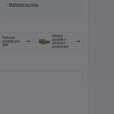
Matrace na míru
Dětské
Patrové
postele s
postele pro
úložným
děti
prostorem