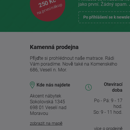
250 Kč
jako první. Žádný spam. 
na první nákup
Po přihlášení se k newsl
Kamenná prodejna
Přijďte si prohlédnout naše matrace. Rádi
Vám poradíme. Nově také na Komenského
686, Veselí n. Mor.
Otevírací
Kde nás najdete
doba
Akcent nábytek
Po - Pá: 9 - 17
Sokolovská 1345
hod.
698 01 Veselí nad
So: 9 - 11 hod.
Moravou
zobrazit na mapě
více o prodejně