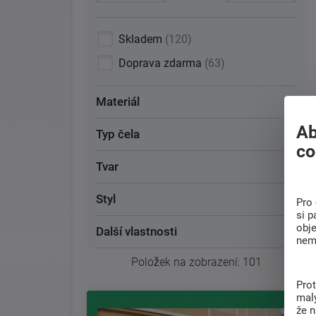
Skladem
120
Doprava zdarma
63
Materiál
Ab
Typ čela
co
Tvar
Styl
Pro 
si p
obj
Další vlastnosti
nem
Položek na zobrazení:
101
Pro
malý
že 