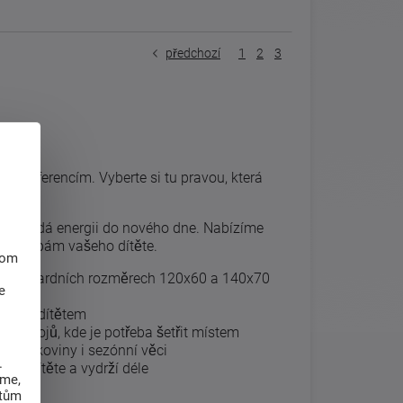
předchozí
1
2
3
ěti
 preferencím. Vyberte si tu pravou, která
ětem dodá energii do nového dne. Nabízíme
m potřebám vašeho dítěte.
hom
e standardních rozměrech 120x60 a 140x70
e
 vaším dítětem
 pokojů, kde je potřeba šetřit místem
y, lůžkoviny i sezónní věci
.
věku dítěte a vydrží déle
eme,
atům