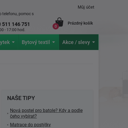
Můj účet
 telefonu, pomoc s
Prázdný košík
0
511 146 751
0
00 - 17:00 hod.
ytek
Bytový textil
Akce / slevy
NAŠE TIPY
Nová postel pro batole? Kdy a podle
čeho vybírat?
Matrace do postýlky