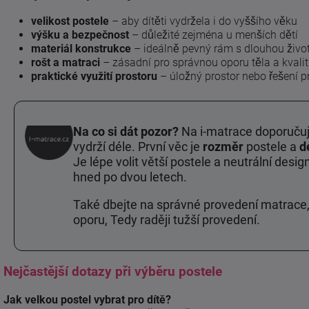
velikost postele
– aby dítěti vydržela i do vyššího věku
výšku a bezpečnost
– důležité zejména u menších dětí
materiál konstrukce
– ideálně pevný rám s dlouhou živo
rošt a matraci
– zásadní pro správnou oporu těla a kvali
praktické využití prostoru
– úložný prostor nebo řešení pr
Na co si dát pozor?
Na i-matrace doporučuje
vydrží déle. První věc je
rozměr
postele a
d
Je lépe volit větší postele a neutrální desi
hned po dvou letech.
Také dbejte na správné provedení matrace,
oporu, Tedy raději tužší provedení.
Nejčastější dotazy při výběru postele
Jak velkou postel vybrat pro dítě?