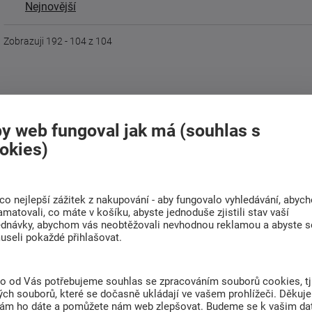
Nejnovější
Zobrazuji 192 - 104 z 104
Nabízíme široký výběr postelí pro vaše d
y web fungoval jak má (souhlas s
Naše nabídka zahrnuje postele přizpůsobené různým potřebám a
okies)
nejlépe vyhovuje vašemu životnímu stylu a interiéru.
Dětské postele zajišťují bezpečný a pohodlný spánek, který d
různé velikosti a designy, které se snadno přizpůsobí rostoucí
co nejlepší zážitek z nakupování - aby fungovalo vyhledávání, abyc
amatovali, co máte v košíku, abyste jednoduše zjistili stav vaší
Dětské postýlky
– bezpečné a pohodlné pro nejmenší, v
ednávky, abychom vás neobtěžovali nevhodnou reklamou a abyste s
cm
useli pokaždé přihlašovat.
Klasické dětské postele
– odolné postele, které rostou s
Patrové postele
– ideální pro sourozence nebo do menších
Postele s úložným prostorem
– praktické řešení pro hračk
to od Vás potřebujeme souhlas se zpracováním souborů cookies, tj
Rozkládací postele pro děti
– řešení, které se přizpůsobí 
ch souborů, které se dočasně ukládají ve vašem prohlížeči. Děkuj
nám ho dáte a pomůžete nám web zlepšovat. Budeme se k vašim d