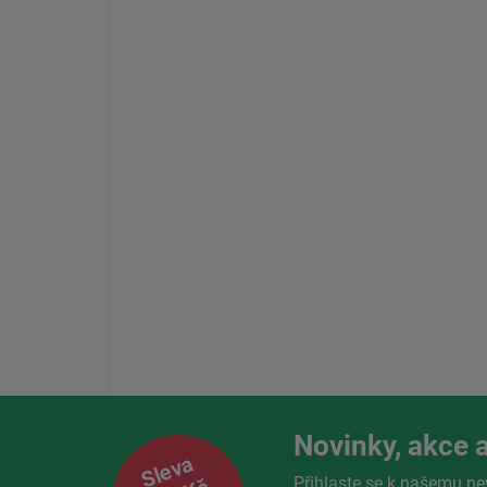
Novinky, akce a
Sleva
Přihlaste se k našemu ne