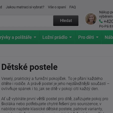
ád
Jakou matraci si vybrat?
Vše o spaní
FAQ
Nákup po
výběrem
Hledat
+42
Po-Pá 8:
rývky a polštáře
Ložní prádlo
Pro děti
Náb
Dětské postele
Veselý, praktický a funkční pokojíček. To je přání každého
dítěte i rodiče. A právě postel je jeho nejdůležitější součástí –
ovlivňuje spánek i to, jak se dítě v pokoji cítí každý den.
Ať už vybíráte první větší postel pro dítě, zařizujete pokoj pro
školáka nebo potřebujete chytré řešení pro sourozence, v
nabídce najdete klasické dětské postele, patrové varianty,