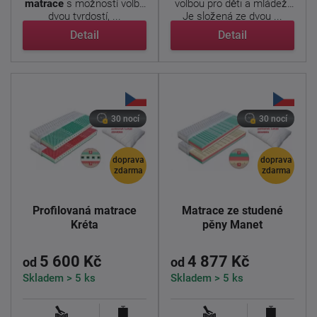
matrace
s možností volby
volbou pro děti a mládež.
dvou tvrdostí, ...
Je složená ze dvou ...
Detail
Detail
30 nocí
30 nocí
doprava
doprava
zdarma
zdarma
Profilovaná matrace
Matrace ze studené
Kréta
pěny Manet
5 600 Kč
4 877 Kč
od
od
Skladem > 5 ks
Skladem > 5 ks