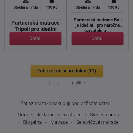
Střední a Tvrdá
130 Kg
Střední a Tvrdá
130 Kg
Partnerská matrace Bali
Partnerská matrace
je ideální i pro náročné
Tripoli pro ideální
uživatele a ...
spánek.
Detail
Detail
Modrá žíhaná ...
Zobrazit další produkty (11)
1
2
další
Zákazníci také nakupují podle těchto kritérií:
Ortopedické lamelové matrace
Studená pěna
Bio pěna
Matrace
Sendvičové matrace