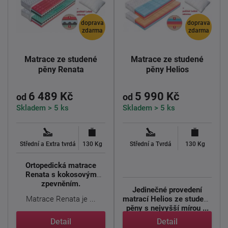
doprava
doprava
zdarma
zdarma
Matrace ze studené
Matrace ze studené
pěny Renata
pěny Helios
6 489 Kč
5 990 Kč
od
od
Skladem > 5 ks
Skladem > 5 ks
Střední a Extra tvrdá
130 Kg
Střední a Tvrdá
130 Kg
Ortopedická matrace
Renata s kokosovým
zpevněním.
Jedinečné provedení
Matrace Renata je ...
matrací Helios ze studené
pěny s nejvyšší mírou ...
Detail
Detail