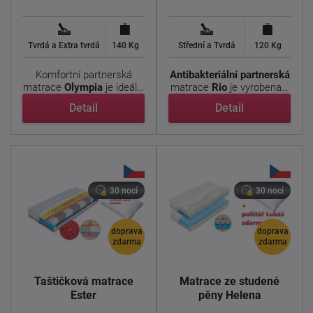
Tvrdá a Extra tvrdá
140 Kg
Střední a Tvrdá
120 Kg
Komfortní partnerská
Antibakteriální
partnerská
matrace
Olympia
je ideální
matrace
Rio
je vyrobena z
volbou pro ty, ...
vysoce ...
Detail
Detail
30 nocí
30 nocí
doprava
doprava
zdarma
zdarma
Taštičková matrace
Matrace ze studené
Ester
pěny Helena