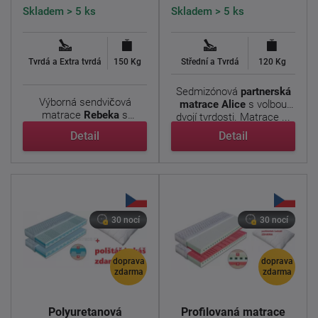
Skladem > 5 ks
Skladem > 5 ks
Tvrdá a Extra tvrdá
150 Kg
Střední a Tvrdá
120 Kg
Sedmizónová
partnerská
Výborná sendvičová
matrace Alice
s volbou
matrace
Rebeka
s
dvojí tvrdosti. Matrace ...
vynikajícími ortopedickými
Detail
Detail
...
30 nocí
30 nocí
doprava
doprava
zdarma
zdarma
Polyuretanová
Profilovaná matrace