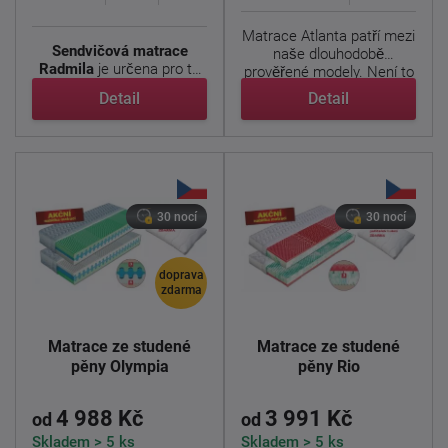
Matrace Atlanta patří mezi
Sendvičová matrace
naše dlouhodobě
Radmila
je určena pro ty,
prověřené modely. Není to
kteří hledají ...
...
Detail
Detail
30 nocí
30 nocí
doprava
zdarma
Matrace ze studené
Matrace ze studené
pěny Olympia
pěny Rio
4 988 Kč
3 991 Kč
od
od
Skladem > 5 ks
Skladem > 5 ks