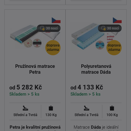
30 nocí
30 nocí
doprava
doprava
zdarma
zdarma
Pružinová matrace
Polyuretanová
Petra
matrace Dáda
5 282 Kč
4 133 Kč
od
od
Skladem > 5 ks
Skladem > 5 ks
Střední a Tvrdá
130 Kg
Střední a Tvrdá
100 Kg
Petra je kvalitní pružinová
Matrace
Dáda
je ideální