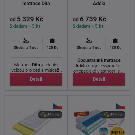
matrace Dita
Adéla
5 329 Kč
6 739 Kč
od
od
Skladem > 5 ks
Skladem > 5 ks
Střední a Tvrdá
120 Kg
Střední a Tvrdá
130 Kg
Oboustranná matrace
Matrace
Dita
je ideální
Adéla
spojuje výjimečné
volbou pro děti a mládež.
ortopedické vlastnosti s ...
Jádro tvoří ...
Detail
Detail
30 nocí
30 nocí
doprava