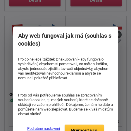
Detail
Detail
Aby web fungoval jak má (souhlas s
30 nocí
30 nocí
cookies)
doprava
zdarma
Pro co nejlepší zážitek z nakupování - aby fungovalo
vyhledávání, abychom si pamatovali, co máte v košíku,
abyste jednoduše zjistili stav vaší objednávky, abychom
Matrace z bio pěny
Sendvičová matrace
vás neobtěžovali nevhodnou reklamou a abyste se
nemuseli pokaždé přihlašovat.
Malaga
Neapol
11 801 Kč
3 494 Kč
od
od
Proto od Vás potřebujeme souhlas se zpracováním
souborů cookies, tj. malých souborů, které se dočasně
Skladem > 5 ks
Skladem > 5 ks
ukládají ve vašem prohlížeči. Děkujeme, že nám ho dáte a
pomůžete nám web zlepšovat. Budeme se k vašim datům
chovat slušně.
Střední a Tvrdá
130 Kg
Tvrdá a Extra tvrdá
130 Kg
Podrobné nastavení
Přijmout vše