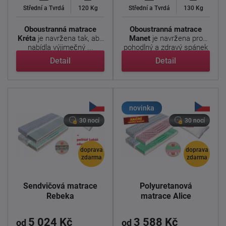
Střední a Tvrdá
120 Kg
Střední a Tvrdá
130 Kg
Oboustranná matrace
Oboustranná matrace
Kréta
je navržena tak, aby
Manet
je navržena pro
nabídla výjimečný ...
pohodlný a zdravý spánek
s ...
Detail
Detail
novinka
30 nocí
30 nocí
doprava
doprava
zdarma
zdarma
Sendvičová matrace
Polyuretanová
Rebeka
matrace Alice
5 024 Kč
3 588 Kč
od
od