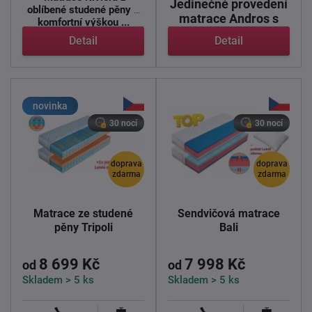
Jedinečné provedení
oblíbené studené pěny a
matrace Andros s
komfortní výškou ...
vrstvou Gel-latexu.
Detail
Detail
Nosná ...
novinka
30 nocí
30 nocí
doprava
doprava
zdarma
zdarma
Matrace ze studené
Sendvičová matrace
pěny Tripoli
Bali
8 699 Kč
7 998 Kč
od
od
Skladem > 5 ks
Skladem > 5 ks