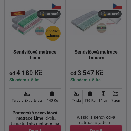
30 nocí
30 nocí
doprava
zdarma
Sendvičová matrace
Sendvičová matrace
Lima
Tamara
4 189 Kč
3 547 Kč
od
od
Skladem > 5 ks
Skladem > 5 ks
Tvrdá a Extra tvrdá
140 Kg
Tvrdá
130 Kg
14 cm
7 zón
Partnerská sendvičová
Klasická sendvičová
matrace Lima
, dvojí
matrace s jádrem z
tuhosti. Tato matrace má
pojeného ...
...