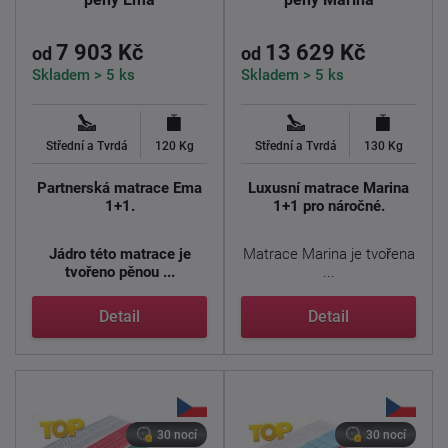
7 903 Kč
13 629 Kč
od
od
Skladem > 5 ks
Skladem > 5 ks
Střední a Tvrdá
120 Kg
Střední a Tvrdá
130 Kg
Partnerská matrace Ema
Luxusní matrace Marina
1+1.
1+1 pro náročné.
Jádro této matrace je
Matrace Marina je tvořena
tvořeno pěnou ...
...
Detail
Detail
30 nocí
30 nocí