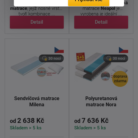
Kvalitní
sedmizónová
Antibakteriální
partnerská
matrace
, jejíž nosné vrstvy
matrace
Neapol
je
tvoří kombinace ...
vyrobena je ideální ...
Detail
Detail
30 nocí
30 nocí
doprava
zdarma
Sendvičová matrace
Polyuretanová
Milena
matrace Nora
2 638 Kč
7 636 Kč
od
od
Skladem > 5 ks
Skladem > 5 ks