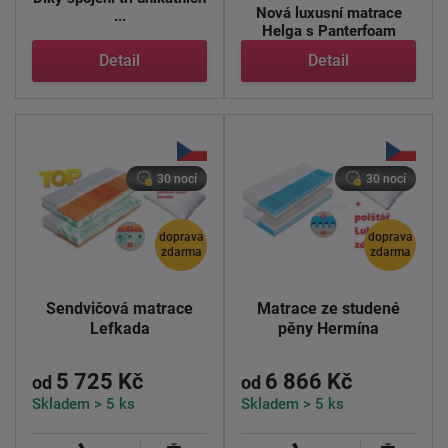
Nová luxusní matrace
...
Helga s Panterfoam
pěnou.
Detail
Detail
Matrace Helga se ...
30 nocí
30 nocí
doprava
doprava
zdarma
zdarma
Sendvičová matrace
Matrace ze studené
Lefkada
pěny Hermína
5 725 Kč
6 866 Kč
od
od
Skladem > 5 ks
Skladem > 5 ks