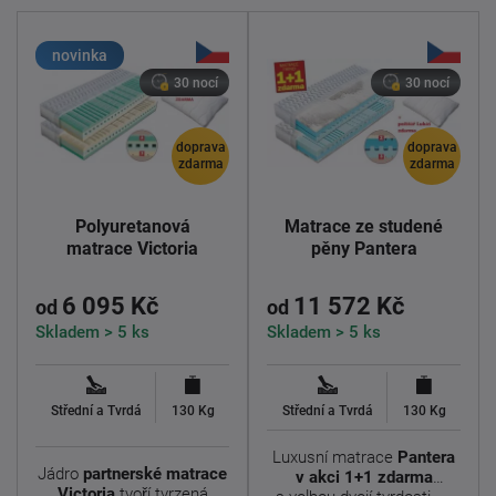
novinka
30 nocí
30 nocí
doprava
doprava
zdarma
zdarma
Polyuretanová
Matrace ze studené
matrace Victoria
pěny Pantera
6 095 Kč
11 572 Kč
od
od
Skladem > 5 ks
Skladem > 5 ks
Střední a Tvrdá
130 Kg
Střední a Tvrdá
130 Kg
Luxusní matrace
Pantera
Jádro
partnerské matrace
v akci 1+1 zdarma
Victoria
tvoří tvrzená