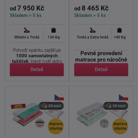
7 950 Kč
8 465 Kč
od
od
Skladem > 5 ks
Skladem > 5 ks
Střední a Tvrdá
130 Kg
Tvrdá a Extra tvrdá
140 Kg
Pohodlí spánku zajišťuje
Pevné provedení
1000 samostatných
matrace pro náročné
taštiček
, které tvoří jádro
Helena.
...
Detail
Detail
Helena je bytelná ...
30 nocí
30 nocí
doprava
doprava
zdarma
zdarma