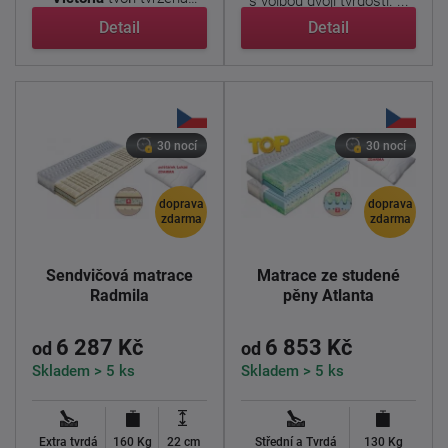
s volbou dvojí tvrdosti. ...
polyuretanová pěna ...
Detail
Detail
30 nocí
30 nocí
doprava
doprava
zdarma
zdarma
Sendvičová matrace
Matrace ze studené
Radmila
pěny Atlanta
6 287 Kč
6 853 Kč
od
od
Skladem > 5 ks
Skladem > 5 ks
Extra tvrdá
160 Kg
22 cm
Střední a Tvrdá
130 Kg