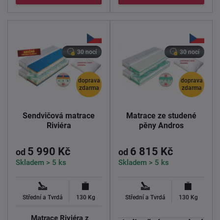
30 nocí
30 nocí
doprava
doprava
zdarma
zdarma
Sendvičová matrace
Matrace ze studené
Riviéra
pěny Andros
5 990 Kč
6 815 Kč
od
od
Skladem > 5 ks
Skladem > 5 ks
Střední a Tvrdá
130 Kg
Střední a Tvrdá
130 Kg
Matrace Riviéra z