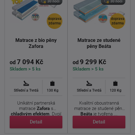
30 nocí
30 nocí
doprava
doprava
zdarma
zdarma
Matrace z bio pěny
Matrace ze studené
Zafora
pěny Beáta
7 094 Kč
9 299 Kč
od
od
Skladem > 5 ks
Skladem > 5 ks
Střední a Tvrdá
130 Kg
Střední a Tvrdá
120 Kg
Unikátní partnerská
Kvalitní oboustranná
matrace
Zafora
s
matrace ze studené pěny
chladivým efektem
. Dvojí
Beáta
je tvořena ...
tuhost, ...
Detail
Detail