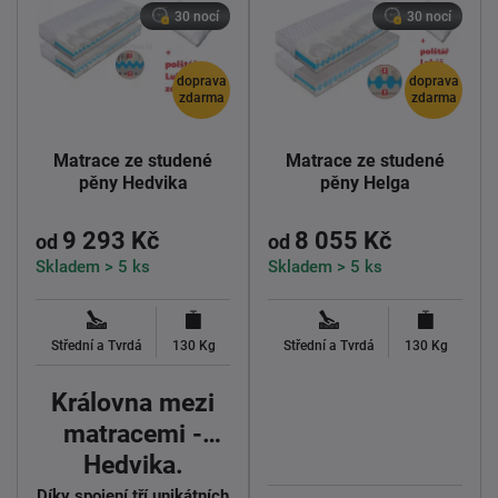
30 nocí
30 nocí
doprava
doprava
zdarma
zdarma
Matrace ze studené
Matrace ze studené
pěny Hedvika
pěny Helga
9 293 Kč
8 055 Kč
od
od
Skladem > 5 ks
Skladem > 5 ks
Střední a Tvrdá
130 Kg
Střední a Tvrdá
130 Kg
Královna mezi
matracemi -
Hedvika.
Díky spojení tří unikátních