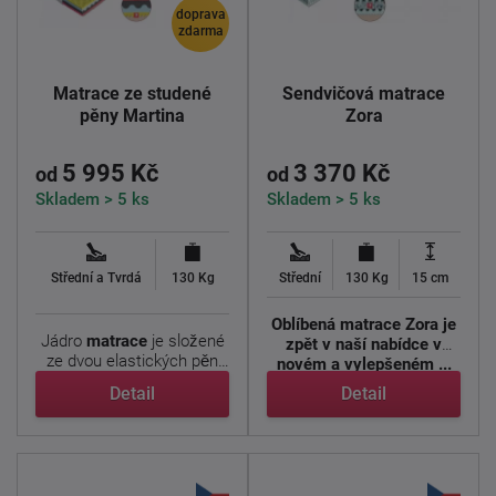
doprava
zdarma
Matrace ze studené
Sendvičová matrace
pěny Martina
Zora
5 995 Kč
3 370 Kč
od
od
Skladem > 5 ks
Skladem > 5 ks
Střední a Tvrdá
130 Kg
Střední
130 Kg
15 cm
Oblíbená matrace Zora je
Jádro
matrace
je složené
zpět v naší nabídce v
ze dvou elastických pěn
novém a vylepšeném ...
odlišných ...
Detail
Detail