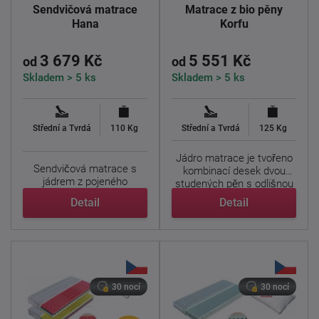
Sendvičová matrace
Matrace z bio pěny
Hana
Korfu
3 679 Kč
5 551 Kč
od
od
Skladem > 5 ks
Skladem > 5 ks
Střední a Tvrdá
110 Kg
Střední a Tvrdá
125 Kg
Jádro matrace je tvořeno
Sendvičová matrace s
kombinací desek dvou
jádrem z pojeného
studených pěn s odlišnou
polyuretanu.
...
Detail
Detail
Nosné vrstvy ...
30 nocí
30 nocí