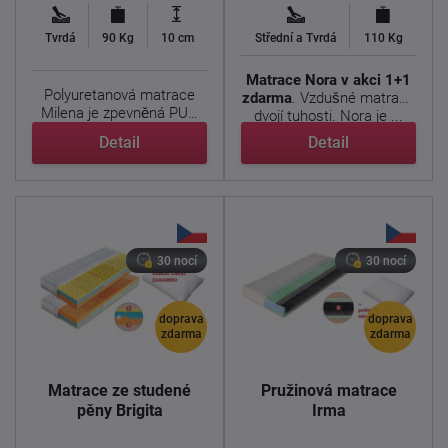
Tvrdá
90 Kg
10 cm
Střední a Tvrdá
110 Kg
Matrace Nora
v akci 1+1
Polyuretanová matrace
zdarma
. Vzdušné matrace
Milena je zpevněná PUR
dvojí tuhosti. Nora je ...
jádrem, které pomáhá ...
Detail
Detail
30 nocí
30 nocí
doprava
doprava
zdarma
zdarma
Matrace ze studené
Pružinová matrace
pěny Brigita
Irma