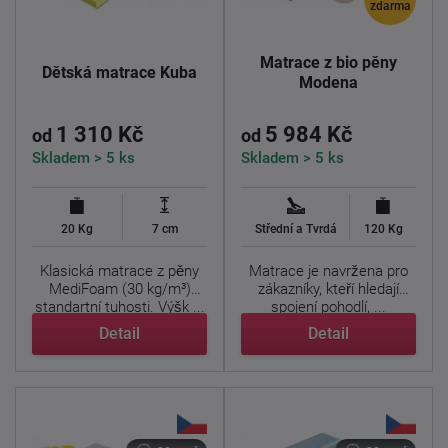
zdarma
Matrace z bio pěny
Dětská matrace Kuba
Modena
1 310 Kč
5 984 Kč
od
od
Skladem > 5 ks
Skladem > 5 ks
20 Kg
7 cm
Střední a Tvrdá
120 Kg
Klasická matrace z pěny
Matrace je navržena pro
MediFoam (30 kg/m³)
zákazníky, kteří hledají
standartní tuhosti. Výšk ...
spojení pohodlí, ...
Detail
Detail