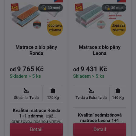
30 nocí
30 nocí
doprava
doprava
zdarma
zdarma
Matrace z bio pěny
Matrace z bio pěny
Ronda
Leona
9 765 Kč
9 431 Kč
od
od
Skladem > 5 ks
Skladem > 5 ks
Střední a Tvrdá
120 Kg
Tvrdá a Extra tvrdá
140 Kg
Kvalitní matrace Ronda
Kvalitní sedmizónová
1+1 zdarma,
jejíž
matrace Leona 1+1
oranžovou nosnou vrstvu
zdarma
, jejíž střed je ...
tvoří ...
Detail
Detail