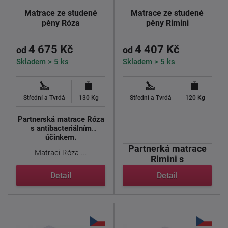
Matrace ze studené
Matrace ze studené
pěny Róza
pěny Rimini
4 675 Kč
4 407 Kč
od
od
Skladem > 5 ks
Skladem > 5 ks
Střední a Tvrdá
130 Kg
Střední a Tvrdá
120 Kg
Partnerská matrace Róza
s antibacteriálním
účinkem.
Partnerká matrace
Matraci Róza ...
Rimini s
antibacteriální
Detail
Detail
vrstvou.
Základní ...