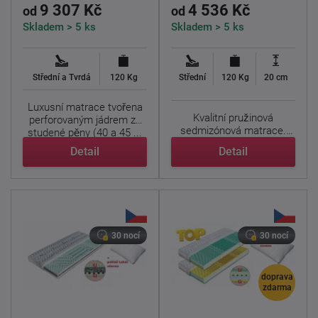
9 307 Kč
4 536 Kč
od
od
Skladem > 5 ks
Skladem > 5 ks
Střední a Tvrdá
120 Kg
Střední
120 Kg
20 cm
Luxusní matrace tvořena
Kvalitní pružinová
perforovaným jádrem ze
sedmizónová matrace.
studené pěny (40 a 45 ...
Nosné vrstvy matrace
Detail
Detail
tvoří ...
30 nocí
30 nocí
doprava
zdarma