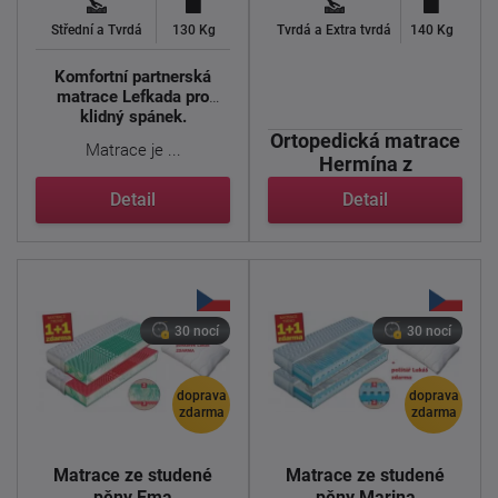
Střední a Tvrdá
130 Kg
Tvrdá a Extra tvrdá
140 Kg
Komfortní partnerská
matrace Lefkada pro
klidný spánek.
Ortopedická matrace
Matrace je ...
Hermína z
nizozemské pěny.
Detail
Detail
Harmonická souhra ...
30 nocí
30 nocí
doprava
doprava
zdarma
zdarma
Matrace ze studené
Matrace ze studené
pěny Ema
pěny Marina